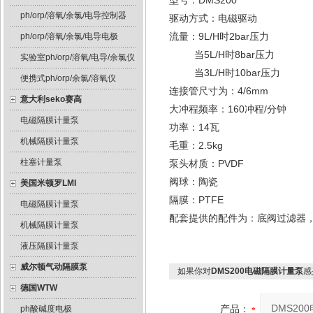
型号：DMS200
ph/orp/溶氧/余氯/电导控制器
驱动方式：电磁驱动
流量：9L/H时2bar压力
ph/orp/溶氧/余氯/电导电极
当5L/H时8bar压力
实验室ph/orp/溶氧/电导/余氯仪
当3L/H时10bar压力
便携式ph/orp/余氯/溶氧仪
连接管尺寸为：4/6mm
意大利seko赛高
大冲程频率：160冲程/分钟
电磁隔膜计量泵
功率：14瓦
机械隔膜计量泵
毛重：2.5kg
柱塞计量泵
泵头材质：PVDF
阀球：陶瓷
美国米顿罗LMI
隔膜：PTFE
电磁隔膜计量泵
配套提供的配件为：底阀过滤器，
机械隔膜计量泵
液压隔膜计量泵
威尔顿气动隔膜泵
如果你对
DMS200电磁隔膜计量泵
感
德国WTW
产品：
ph酸碱度电极