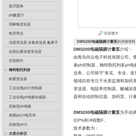
悬浮固体
ph酸度计
溶解氧变送器
点击放大
电导率仪
DMS200电磁隔膜计量泵
的详细资料
浊度变送器 余氯变送器 氟离子
DMS200电磁隔膜计量泵
介绍：
在线比重浓度变送器
由青岛尚众电子科技有限公司。青
安装附件
泰ph控制器，梅特勒托利多ph
梅特勒托利多
业务。公司恪守“务实、专业、发
称重变送器
领域目前专注于水质监测和加药
工业在线ph计控制器
变送器、电阻率控制器、酸碱浓
器和自动控制仪器、加药泵、计
工业在线ph电极传感器
实验室ph电极
DMS200电磁隔膜计量泵
为手动
便携ph计/电导率
比P%和冲程数F。
实验室ph计
技术参数为：
水质分析仪