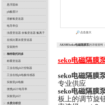
悬浮固体
ph酸度计
溶解氧变送器
电导率仪
点击放大
浊度变送器 余氯变送器 氟离子
在线比重浓度变送器
AKS803seko电磁隔膜泵
的详细资料
安装附件
梅特勒托利多
seko电磁隔膜
称重变送器
工业在线ph计控制器
seko电磁隔膜
工业在线ph电极传感器
专业供应
实验室ph电极
seko电磁隔膜
便携ph计/电导率
实验室ph计
板上的调节旋
水质分析仪