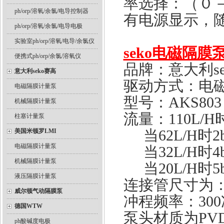
率选择：（０
ph/orp/溶氧/余氯/电导控制器
有电源显示，
ph/orp/溶氧/余氯/电导电极
实验室ph/orp/溶氧/电导/余氯仪
seko电磁隔膜
便携式ph/orp/余氯/溶氧仪
品牌：意大利se
意大利seko赛高
驱动方式：电
电磁隔膜计量泵
型号：AKS803
机械隔膜计量泵
流量：110L/H时
柱塞计量泵
当62L/H时2b
美国米顿罗LMI
电磁隔膜计量泵
当32L/H时4b
机械隔膜计量泵
当20L/H时5b
液压隔膜计量泵
连接管尺寸为：8
威尔顿气动隔膜泵
冲程频率：300
德国WTW
泵头材质为PV
ph酸碱度电极