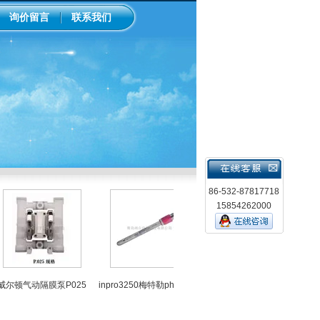
询价留言
联系我们
86-532-87817718
15854262000
LM
顿气动隔膜泵P025
inpro3250梅特勒ph计电极
中国台湾上泰ph控制器