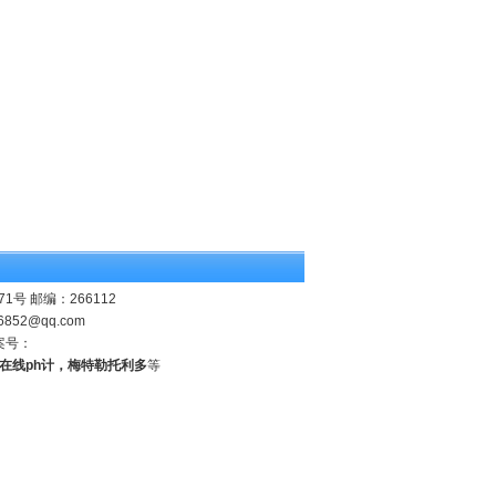
 邮编：266112
6852@qq.com
案号：
业在线ph计，梅特勒托利多
等