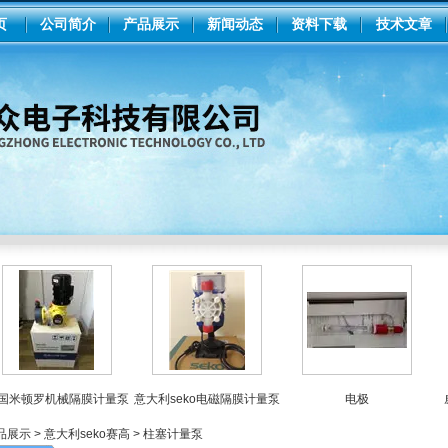
页
公司简介
产品展示
新闻动态
资料下载
技术文章
米顿罗机械隔膜计量泵
意大利seko电磁隔膜计量泵
电极
威尔
品展示
>
意大利seko赛高
>
柱塞计量泵