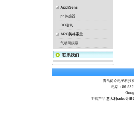
AppliSens
ph传感器
DO溶氧
ARO英格索兰
气动隔膜泵
联系我们
青岛尚众电子科技有
电话：86-532
Goog
主营产品:
意大利seko计