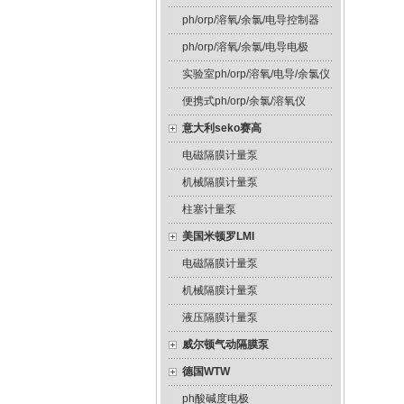
ph/orp/溶氧/余氯/电导控制器
ph/orp/溶氧/余氯/电导电极
实验室ph/orp/溶氧/电导/余氯仪
便携式ph/orp/余氯/溶氧仪
意大利seko赛高
电磁隔膜计量泵
机械隔膜计量泵
柱塞计量泵
美国米顿罗LMI
电磁隔膜计量泵
机械隔膜计量泵
液压隔膜计量泵
威尔顿气动隔膜泵
德国WTW
ph酸碱度电极