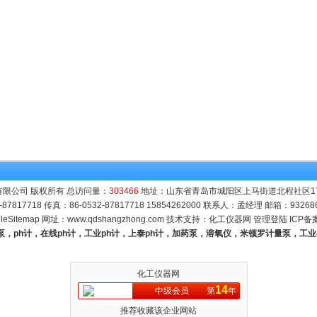
限公司 版权所有 总访问量：
303466
地址：山东省青岛市城阳区上马街道北程社区171号
-87817718 传真：86-0532-87817718 15854262000 联系人：孟经理 邮箱：
93268
leSitemap
网址：
www.qdshangzhong.com
技术支持：
化工仪器网
管理登陆
ICP备
量泵，ph计，在线ph计，工业ph计，上泰ph计，加药泵，溶氧仪，米顿罗计量泵，工
化工仪器网
14
中级会员
第
年
推荐收藏该企业网站