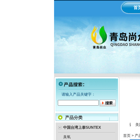
首
请输入产品关键字：
产品分类
LMI米顿罗电磁隔膜泵加药
工业在线ph/orp计变送器
美国
泵
中国台湾上泰SUNTEX
首页
>
产
臭氧