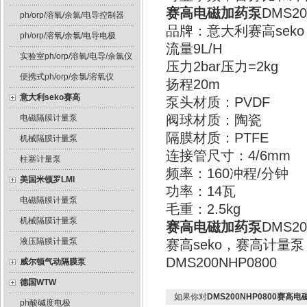
赛高电磁加药泵
DMS2
ph/orp/溶氧/余氯/电导控制器
品牌：意大利赛高seko
ph/orp/溶氧/余氯/电导电极
流量9L/H
实验室ph/orp/溶氧/电导/余氯仪
压力2bar压力=2kg
便携式ph/orp/余氯/溶氧仪
扬程20m
意大利seko赛高
泵头材质：PVDF
阀球材质：陶瓷
电磁隔膜计量泵
隔膜材质：PTFE
机械隔膜计量泵
连接管尺寸：4/6mm
柱塞计量泵
频率：160冲程/分钟
美国米顿罗LMI
功率：14瓦
电磁隔膜计量泵
毛重：2.5kg
机械隔膜计量泵
赛高电磁加药泵
DMS
液压隔膜计量泵
赛高seko，赛高计
DMS200NHP0800
威尔顿气动隔膜泵
德国WTW
如果你对
DMS200NHP0800赛高
ph酸碱度电极