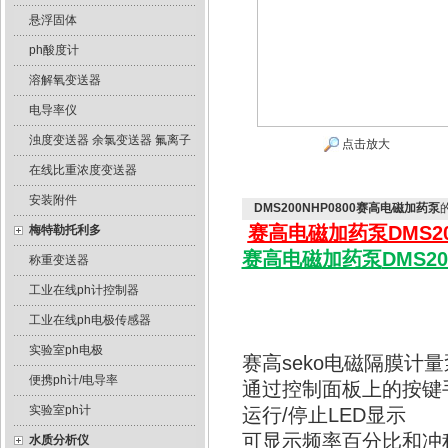
悬浮固体
ph酸度计
溶解氧变送器
电导率仪
浊度变送器 余氯变送器 氟离子
点击放大
在线比重浓度变送器
安装附件
DMS200NHP0800赛高电磁加药泵
赛高电磁加药泵
DMS2
梅特勒托利多
赛高电磁加药泵
DMS20
称重变送器
工业在线ph计控制器
工业在线ph电极传感器
实验室ph电极
赛高seko电磁隔膜计量泵
便携ph计/电导率
通过控制面板上的按键
实验室ph计
运行/停止LED显示
可显示频率百分比和冲
水质分析仪