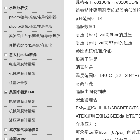
规格-InPro3100/InPro3100UD/In
水质分析仪
简短描述采用温度传感器的低维护
ph/orp/溶氧/余氯/电导控制器
pＨ范围0...14
隔膜数量1
ph/orp/溶氧/余氯/电导电极
耐压（bar）zui高6bar的过压
实验室ph/orp/溶氧/电导/余氯仪
耐压（psi）zui高87psi的过压
便携式ph/orp/余氯/溶氧仪
参比系统银/氯化银
意大利seko赛高
银离子阱是
电磁隔膜计量泵
消毒的是
机械隔膜计量泵
温度范围0...140°C（32...284°F
柱塞计量泵
耐高压是
隔膜由陶瓷制成
美国米顿罗LMI
安全管理否
电磁隔膜计量泵
FM认证IS/I,II,III/1/ABCDEFG/T6
机械隔膜计量泵
ATEX证明EXII1/2GEExiaIIcT6/T
液压隔膜计量泵
介质压力：
威尔顿气动隔膜泵
可承受zui高6bar（87psi）的过
德国WTW