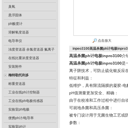
臭氧
悬浮固体
ph酸度计
溶解氧变送器
点击放大
电导率仪
inpeo3100高温杀菌ph计电极inpro3
浊度变送器 余氯变送器 氟离子
高温杀菌ph计电极inpro3100
介
在线比重浓度变送器
高温杀菌ph计电极inpro3100
是
安装附件
离子阱技术，可防止硫化银反应在隔
梅特勒托利多
特征和利益：
称重变送器
低维护，具有限流隔膜的凝胶-电
工业在线ph计控制器
pH值测量更加安全、精确：
由于在校准和工作过程中进行自
工业在线ph电极传感器
可就地杀菌和高压杀菌：
实验室ph电极
被专门设计用于无菌生物工艺或防
便携ph计/电导率
参数：
实验室ph计