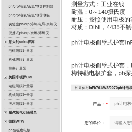
测量方式：工业在线
ph/orp/溶氧/余氯/电导控制器
耐温：0～140摄氏度
ph/orp/溶氧/余氯/电导电极
耐压：按照使用电极的
实验室ph/orp/溶氧/电导/余氯仪
材质：DINI，4435不
便携式ph/orp/余氯/溶氧仪
ph计电极侧壁式护套In
意大利seko赛高
电磁隔膜计量泵
机械隔膜计量泵
ph计电极侧壁式护套，In
柱塞计量泵
梅特勒电极护套，ph
美国米顿罗LMI
电磁隔膜计量泵
如果你对
InFit761/WS/0070ph
机械隔膜计量泵
产品：
液压隔膜计量泵
威尔顿气动隔膜泵
德国WTW
您的单位：
ph酸碱度电极