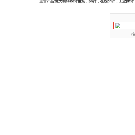
主营产品:
意大利seko计量泵，ph计，在线ph计，工业p
推