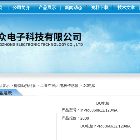
页
公司简介
产品展示
新闻动态
资料下载
技术文章
品展示
>
梅特勒托利多
>
工业在线ph电极传感器
> DO电极
品展示
DO电极
产品型号：
InPro6860i/12/120/nA
产品报价：
2000
DO电极InPro6860i/12/120/nA