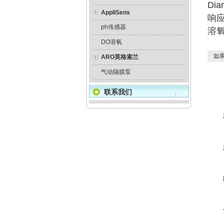
Dia
AppliSens
响应时
ph传感器
溶
DO溶氧
如果
ARO英格索兰
气动隔膜泵
联系我们