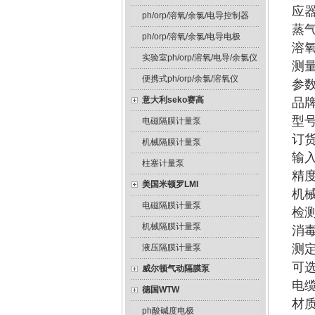
应
ph/orp/溶氧/余氯/电导控制器
蒸
ph/orp/溶氧/余氯/电导电极
溶
实验室ph/orp/溶氧/电导/余氯仪
测
便携式ph/orp/余氯/溶氧仪
参
意大利seko赛高
品
型号：
电磁隔膜计量泵
订货
机械隔膜计量泵
输入
柱塞计量泵
精度 
美国米顿罗LMI
机械耐
电磁隔膜计量泵
检测
机械隔膜计量泵
消毒
测定
液压隔膜计量泵
可选
威尔顿气动隔膜泵
电缆
德国WTW
材质
ph酸碱度电极