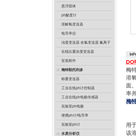
悬浮固体
ph酸度计
溶解氧变送器
电导率仪
浊度变送器 余氯变送器 氟离子
在线比重浓度变送器
InP
安装附件
DO
梅
梅特勒托利多
溶
称重变送器
面
工业在线ph计控制器
率
工业在线ph电极传感器
梅
实验室ph电极
便携ph计/电导率
用
实验室ph计
该溶
水质分析仪