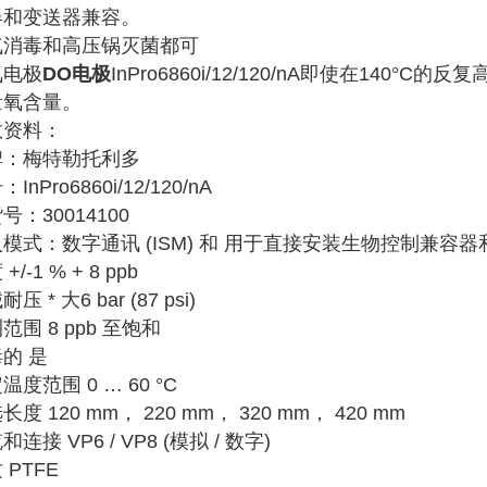
器和变送器兼容。
气消毒和高压锅灭菌都可
氧电极
DO电极
InPro6860i/12/120/nA即使在140
量氧含量。
数资料：
牌：梅特勒托利多
InPro6860i/12/120/nA
号：30014100
模式：数字通讯 (ISM) 和 用于直接安装生物控制兼容器和
+/-1 % + 8 ppb
压 * 大6 bar (87 psi)
范围 8 ppb 至饱和
的 是
温度范围 0 … 60 °C
长度 120 mm， 220 mm， 320 mm， 420 mm
和连接 VP6 / VP8 (模拟 / 数字)
 PTFE