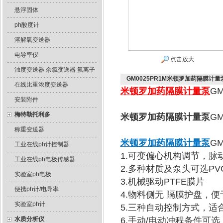
悬浮固体
ph酸度计
溶解氧变送器
电导率仪
点击放大
浊度变送器 余氯变送器 氟离子
GM0025PR1M米顿罗加药隔膜计量
在线比重浓度变送器
米顿罗加药隔膜计量泵
GM
安装附件
梅特勒托利多
米顿罗加药隔膜计量泵
G
称重变送器
米顿罗加药隔膜计量泵
GM
工业在线ph计控制器
1.可变偏心机构调节，脉
工业在线ph电极传感器
2.多种材质及泵头可选PVC
实验室ph电极
3.机械驱动PTFE膜片
便携ph计/电导率
4.物料侧无 隔膜护盘，
实验室ph计
5.三种自动控制方式，适
水质分析仪
6.手动/电动冲程条件可选