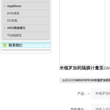
AppliSens
ph传感器
DO溶氧
ARO英格索兰
气动隔膜泵
联系我们
米顿罗加药隔膜计量泵
GM
如果你对
GM0025PR1M米顿罗加
产品：
您的单位：