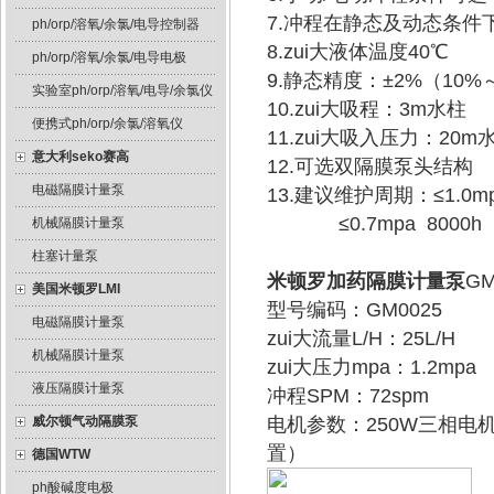
7.冲程在静态及动态条件
ph/orp/溶氧/余氯/电导控制器
8.zui大液体温度40℃
ph/orp/溶氧/余氯/电导电极
9.静态精度：±2%（10%
实验室ph/orp/溶氧/电导/余氯仪
10.zui大吸程：3m水柱
便携式ph/orp/余氯/溶氧仪
11.zui大吸入压力：20m
意大利seko赛高
12.可选双隔膜泵头结构
电磁隔膜计量泵
13.建议维护周期：≤1.0mp
≤0.7mpa 8000h
机械隔膜计量泵
柱塞计量泵
米顿罗加药隔膜计量泵
GM
美国米顿罗LMI
型号编码：GM0025
电磁隔膜计量泵
zui大流量L/H：25L/H
机械隔膜计量泵
zui大压力mpa：1.2mpa
液压隔膜计量泵
冲程SPM：72spm
威尔顿气动隔膜泵
电机参数：250W三相电机，IE
置）
德国WTW
ph酸碱度电极