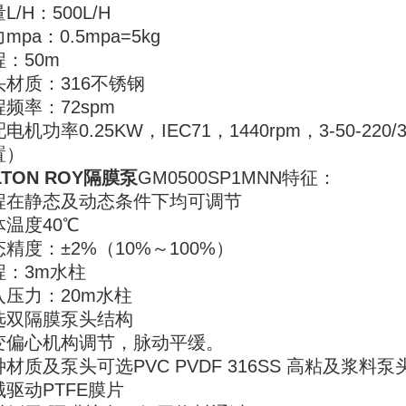
L/H：500L/H
mpa：0.5mpa=5kg
：50m
头材质：316不锈钢
频率：72spm
电机功率0.25KW，IEC71，1440rpm，3-50-220/3
置）
LTON ROY隔膜泵
GM0500SP1MNN特征：
程在静态及动态条件下均可调节
体温度40℃
精度：±2%（10%～100%）
程：3m水柱
入压力：20m水柱
选双隔膜泵头结构
变偏心机构调节，脉动平缓。
材质及泵头可选PVC PVDF 316SS 高粘及浆料泵
械驱动PTFE膜片