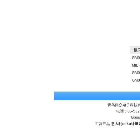
相关
GM
MI
GM
GM
青岛尚众电子科技有
电话：86-532
Goog
主营产品:
意大利seko计