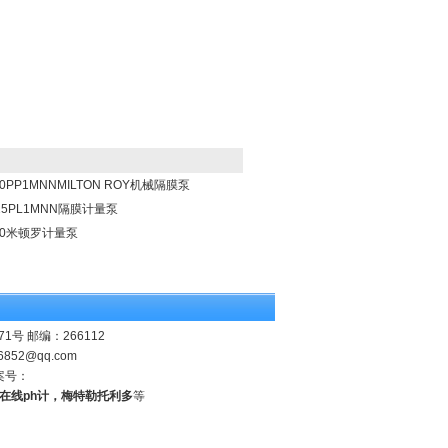
00PP1MNNMILTON ROY机械隔膜泵
25PL1MNN隔膜计量泵
00米顿罗计量泵
 邮编：266112
6852@qq.com
案号：
业在线ph计，梅特勒托利多
等