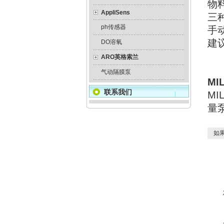
物
AppliSens
三
ph传感器
手
建议
DO溶氧
≤
ARO英格索兰
气动隔膜泵
MI
联系我们
MI
量
如果