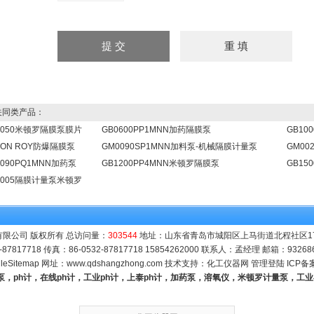
同类产品：
0050米顿罗隔膜泵膜片
GB0600PP1MNN加药隔膜泵
GB10
LTON ROY防爆隔膜泵
GM0090SP1MNN加料泵-机械隔膜计量泵
GM00
0090PQ1MNN加药泵
GB1200PP4MNN米顿罗隔膜泵
GB15
0005隔膜计量泵米顿罗
限公司 版权所有 总访问量：
303544
地址：山东省青岛市城阳区上马街道北程社区171号
-87817718 传真：86-0532-87817718 15854262000 联系人：孟经理 邮箱：
93268
leSitemap
网址：
www.qdshangzhong.com
技术支持：
化工仪器网
管理登陆
ICP备
量泵，ph计，在线ph计，工业ph计，上泰ph计，加药泵，溶氧仪，米顿罗计量泵，工