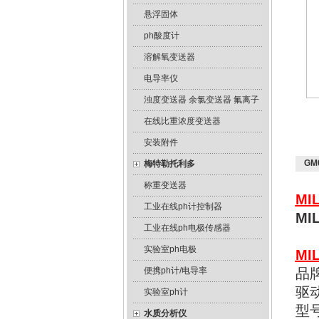
悬浮固体
ph酸度计
溶解氧变送器
电导率仪
浊度变送器 余氯变送器 氟离子
在线比重浓度变送器
安装附件
GM
梅特勒托利多
称重变送器
MI
工业在线ph计控制器
MI
工业在线ph电极传感器
实验室ph电极
MI
便携ph计/电导率
品
驱
实验室ph计
型号
水质分析仪