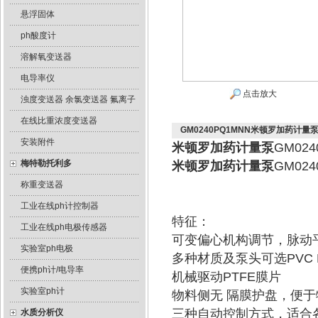
悬浮固体
ph酸度计
溶解氧变送器
电导率仪
点击放大
浊度变送器 余氯变送器 氟离子
在线比重浓度变送器
GM0240PQ1MNN米顿罗加药计量
安装附件
米顿罗加药计量泵
GM024
梅特勒托利多
米顿罗加药计量泵
GM0
称重变送器
工业在线ph计控制器
特征：
工业在线ph电极传感器
可变偏心机构调节，脉动
实验室ph电极
多种材质及泵头可选PVC P
便携ph计/电导率
机械驱动PTFE膜片
实验室ph计
物料侧无 隔膜护盘，便
三种自动控制方式，适合
水质分析仪