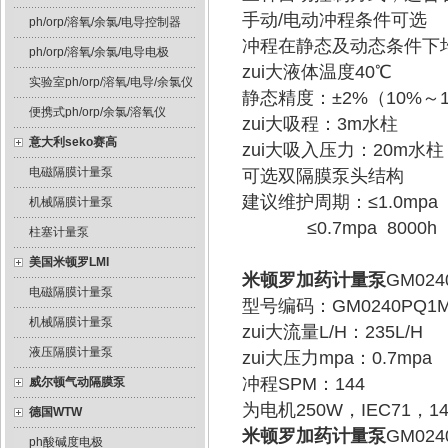
手动/电动冲程条件可选
ph/orp/溶氧/余氯/电导控制器
冲程在静态及动态条件下
ph/orp/溶氧/余氯/电导电极
zui大液体温度40℃
实验室ph/orp/溶氧/电导/余氯仪
静态精度：±2%（10%～1
便携式ph/orp/余氯/溶氧仪
zui大吸程：3m水柱
意大利seko赛高
zui大吸入压力：20m水柱
电磁隔膜计量泵
可选双隔膜泵头结构
建议维护周期：≤1.0mpa 4
机械隔膜计量泵
≤0.7mpa 8000h
柱塞计量泵
美国米顿罗LMI
米顿罗加药计量泵
GM02
电磁隔膜计量泵
型号编码：GM0240PQ1
机械隔膜计量泵
zui大流量L/H：235L/H
液压隔膜计量泵
zui大压力mpa：0.7mpa
冲程SPM：144
威尔顿气动隔膜泵
为电机250W，IEC71，144
德国WTW
米顿罗加药计量泵
GM02
ph酸碱度电极