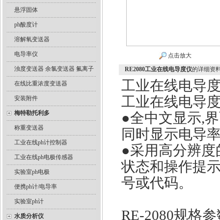
悬浮固体
ph酸度计
溶解氧变送器
电导率仪
点击放大
浊度变送器 余氯变送器 氟离子
RE2080工业在线电导度仪
的详细资
工业在线电导度仪
在线比重浓度变送器
工业在线电导度仪
安装附件
梅特勒托利多
●全中文显示,
称重变送器
同时显示电导
工业在线ph计控制器
●采用高分辨度
工业在线ph电极传感器
状态和操作提示
实验室ph电极
号或代码。
便携ph计/电导率
实验室ph计
RE-2080规格
水质分析仪