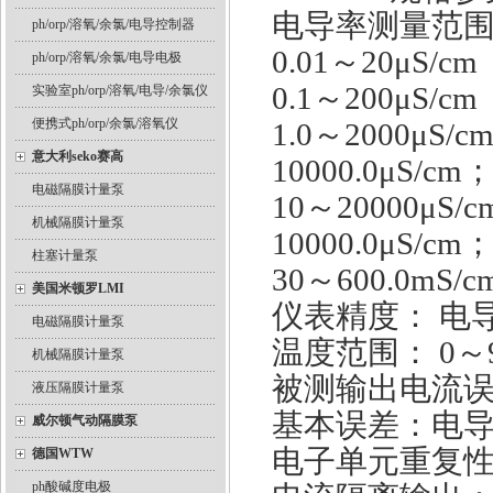
电导率测量范
ph/orp/溶氧/余氯/电导控制器
0.01～20μS/
ph/orp/溶氧/余氯/电导电极
0.1～200μS/
实验室ph/orp/溶氧/电导/余氯仪
便携式ph/orp/余氯/溶氧仪
1.0～2000μS
意大利seko赛高
10000.0μS/cm
电磁隔膜计量泵
10～20000μ
机械隔膜计量泵
10000.0μS/cm
柱塞计量泵
30～600.0mS
美国米顿罗LMI
仪表精度： 电导率
电磁隔膜计量泵
温度范围： 0～
机械隔膜计量泵
被测输出电流误差
液压隔膜计量泵
基本误差：电导率：
威尔顿气动隔膜泵
电子单元重复性误
德国WTW
ph酸碱度电极