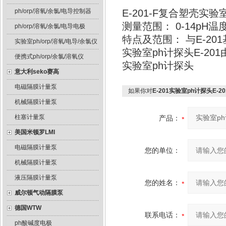
ph/orp/溶氧/余氯/电导控制器
E-201-F复合塑壳实验
测量范围： 0-14pH温
ph/orp/溶氧/余氯/电导电极
特点及范围： 与E-2
实验室ph/orp/溶氧/电导/余氯仪
实验室ph计探头E-201
便携式ph/orp/余氯/溶氧仪
实验室ph计探头
意大利seko赛高
电磁隔膜计量泵
如果你对
E-201实验室ph计探头E-20
机械隔膜计量泵
柱塞计量泵
产品：
美国米顿罗LMI
电磁隔膜计量泵
您的单位：
机械隔膜计量泵
液压隔膜计量泵
您的姓名：
威尔顿气动隔膜泵
德国WTW
联系电话：
ph酸碱度电极