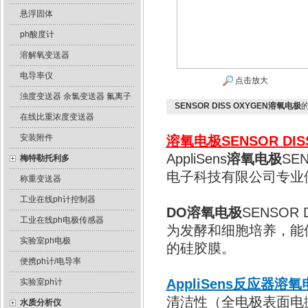
悬浮固体
ph酸度计
溶解氧变送器
电导率仪
点击放大
浊度变送器 余氯变送器 氟离子
SENSOR DISS OXYGEN溶氧电极
在线比重浓度变送器
安装附件
溶氧电极
SENSOR DIS
AppliSens
溶氧电极
SE
梅特勒托利多
电子科技有限公司专业
称重变送器
工业在线ph计控制器
DO溶氧电极
SENSOR
工业在线ph电极传感器
为发酵和细胞培养，能
实验室ph电极
的硅胶膜。
便携ph计/电导率
AppliSens反应器
溶氧
实验室ph计
清洁性（全电极表面电抛光
水质分析仪