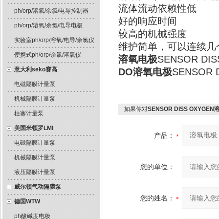
流体流动依赖性低
ph/orp/溶氧/余氯/电导控制器
好的响应时间
ph/orp/溶氧/余氯/电导电极
较高的机械强度
实验室ph/orp/溶氧/电导/余氯仪
维护简单，可以连续几
便携式ph/orp/余氯/溶氧仪
溶氧电极
SENSOR 
意大利seko赛高
DO溶氧电极
SENSOR 
电磁隔膜计量泵
机械隔膜计量泵
如果你对
SENSOR DISS OXYGE
柱塞计量泵
美国米顿罗LMI
产品：
电磁隔膜计量泵
机械隔膜计量泵
您的单位：
液压隔膜计量泵
威尔顿气动隔膜泵
您的姓名：
德国WTW
ph酸碱度电极