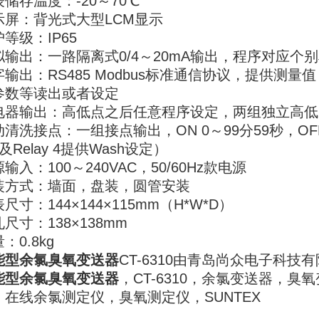
储存温度：-20～70℃
示屏：背光式大型LCM显示
等级：IP65
拟输出：一路隔离式0/4～20mA输出，程序对应个
字输出：RS485 Modbus标准通信协议，提供测
参数等读出或者设定
电器输出：高低点之后任意程序设定，两组独立高低点
清洗接点：一组接点输出，ON 0～99分59秒，OFF 0
及Relay 4提供Wash设定）
输入：100～240VAC，50/60Hz款电源
装方式：墙面，盘装，圆管安装
尺寸：144×144×115mm（H*W*D）
尺寸：138×138mm
：0.8kg
能型余氯臭氧变送器
CT-6310由青岛尚众电子科技
能型余氯臭氧变送器
，CT-6310，余氯变送器，
，在线余氯测定仪，臭氧测定仪，SUNTEX