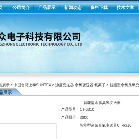
页
公司简介
产品展示
新闻动态
资料下载
技术文章
品展示
>
中国台湾上泰SUNTEX
>
浊度变送器 余氯变送器 氟离子
> 智能型余氯臭氧
品展示
智能型余氯臭氧变送器
产品型号：
CT-6310
产品报价：
3000
智能型余氯臭氧变送器CT-6310