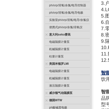
3
ph/orp/溶氧/余氯/电导控制器
4
ph/orp/溶氧/余氯/电导电极
5
实验室ph/orp/溶氧/电导/余氯仪
6
便携式ph/orp/余氯/溶氧仪
7
8
意大利seko赛高
9.
电磁隔膜计量泵
10
机械隔膜计量泵
1
柱塞计量泵
1
美国米顿罗LMI
电磁隔膜计量泵
智
饮
机械隔膜计量泵
液压隔膜计量泵
智
威尔顿气动隔膜泵
品
德国WTW
型号
ph酸碱度电极