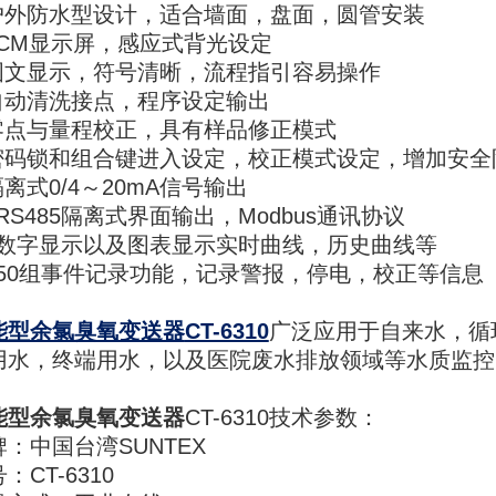
.户外防水型设计，适合墙面，盘面，圆管安装
.LCM显示屏，感应式背光设定
.图文显示，符号清晰，流程指引容易操作
.自动清洗接点，程序设定输出
.零点与量程校正，具有样品修正模式
.密码锁和组合键进入设定，校正模式设定，增加安全
隔离式0/4～20mA信号输出
.RS485隔离式界面输出，Modbus通讯协议
1.数字显示以及图表显示实时曲线，历史曲线等
2.50组事件记录功能，记录警报，停电，校正等信息
能型余氯臭氧变送器
CT-6310
广泛应用于自来水，循
用水，终端用水，以及医院废水排放领域等水质监控
能型余氯臭氧变送器
CT-6310技术参数：
牌：中国台湾SUNTEX
：CT-6310