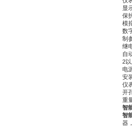
仪表
显
保护
模
数
制
继
自动
2以
电源
安
仪表
开孔
重量
智
智
器