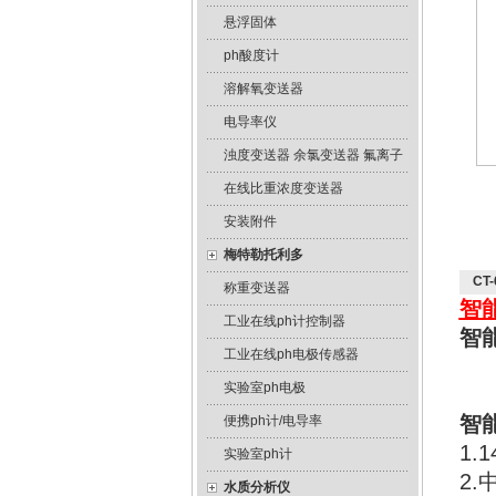
悬浮固体
ph酸度计
溶解氧变送器
电导率仪
浊度变送器 余氯变送器 氟离子
在线比重浓度变送器
安装附件
梅特勒托利多
CT
称重变送器
智
工业在线ph计控制器
智
工业在线ph电极传感器
实验室ph电极
智
便携ph计/电导率
1.
实验室ph计
2
水质分析仪