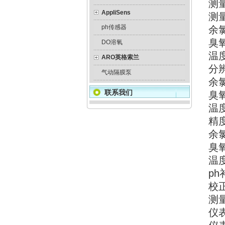
测
AppliSens
测
ph传感器
余氯
臭氧
DO溶氧
温度
ARO英格索兰
分
气动隔膜泵
余氯:
联系我们
臭氧
温度
精
余氯
臭氧
温度
p
校
测量
仪