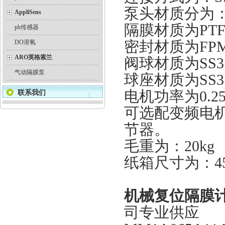
泵头材质分为：PV
AppliSens
隔膜材质为PTF
ph传感器
密封材质为FPM
DO溶氧
ARO英格索兰
阀球材质为SS3
气动隔膜泵
球座材质为SS31
电机功率为0.25
联系我们
可选配变频电机
节器。
毛重为：20kg
纸箱尺寸为：450
机械复位隔膜计
司专业供应