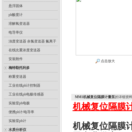
悬浮固体
ph酸度计
溶解氧变送器
电导率仪
浊度变送器 余氯变送器 氟离子
在线比重浓度变送器
安装附件
点击放大
梅特勒托利多
称重变送器
工业在线ph计控制器
工业在线ph电极传感器
‍MM1机械复位隔膜计量泵‍
的详细资
实验室ph电极
机械复位隔膜计
便携ph计/电导率
实验室ph计
机械复位隔膜计
水质分析仪