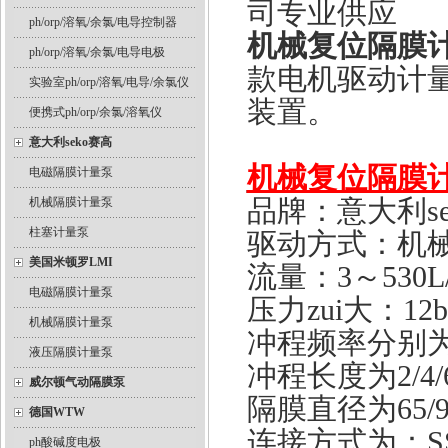
司专业供应
ph/orp/溶氧/余氯/电导控制器
机械复位隔膜计
ph/orp/溶氧/余氯/电导电极
款电机驱动计
实验室ph/orp/溶氧/电导/余氯仪
装置。
便携式ph/orp/余氯/溶氧仪
意大利seko赛高
机械复位隔膜计
电磁隔膜计量泵
品牌：意大利se
机械隔膜计量泵
柱塞计量泵
驱动方式：机
美国米顿罗LMI
流量：3～530L
电磁隔膜计量泵
压力zui大：12ba
机械隔膜计量泵
冲程频率分别为57/
液压隔膜计量泵
冲程长度为2/4/6
威尔顿气动隔膜泵
隔膜直径为65/96
德国WTW
连接方式为：SS3
ph酸碱度电极