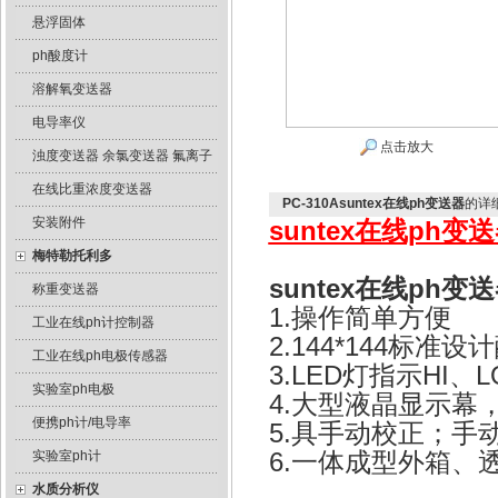
悬浮固体
ph酸度计
溶解氧变送器
电导率仪
点击放大
浊度变送器 余氯变送器 氟离子
在线比重浓度变送器
PC-310Asuntex在线ph变送器
的详
安装附件
suntex在线ph变
梅特勒托利多
suntex在线ph变
称重变送器
1.操作简单方便
工业在线ph计控制器
2.144*144标准
工业在线ph电极传感器
3.LED灯指示HI、
实验室ph电极
4.大型液晶显示幕
便携ph计/电导率
5.具手动校正；手
6.一体成型外箱、
实验室ph计
水质分析仪