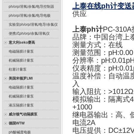
上泰在线ph计变送
ph/orp/溶氧/余氯/电导控制器
供应
ph/orp/溶氧/余氯/电导电极
实验室ph/orp/溶氧/电导/余氯仪
上泰ph计
PC-31
便携式ph/orp/余氯/溶氧仪
品牌：中国台湾上泰s
意大利seko赛高
测量方式：在线
测量范围：pH:0.00～
电磁隔膜计量泵
分辨率：pH:0.01p
机械隔膜计量泵
仪表精度：pH:0.01pH
柱塞计量泵
温度补偿：自动温度
美国米顿罗LMI
入
电磁隔膜计量泵
输入阻抗：>1012Ω
机械隔膜计量泵
模拟输出：隔离式4～
+1000
液压隔膜计量泵
继电器输出：高、低点
威尔顿气动隔膜泵
电流2A
德国WTW
电压提供：DC±12V
ph酸碱度电极