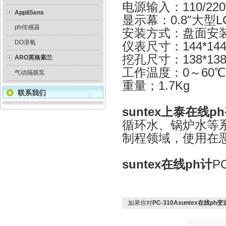
电源输入：110/220V
AppliSens
显示幕：0.8″大型L
ph传感器
安装方式：盘面安
DO溶氧
仪表尺寸：144*144
挖孔尺寸：138*13
ARO英格索兰
工作温度：0～60℃
气动隔膜泵
重量；1.7Kg
联系我们
suntex上泰在线p
循环水、锅炉水等
制程领域，使用在
suntex在线ph计
P
如果你对
PC-310Asuntex在线ph