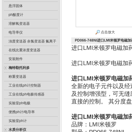
悬浮固体
ph酸度计
溶解氧变送器
点击放大
电导率仪
PD066-748NI进口LMI米顿罗电磁
浊度变送器 余氯变送器 氟离子
进口LMI米顿罗电磁加药泵P
在线比重浓度变送器
安装附件
进口LMI米顿罗电磁加药
梅特勒托利多
称重变送器
进口LMI米顿罗电磁加
全新的电子元件以及经过验
工业在线ph计控制器
及控制增强型，可无缝
工业在线ph电极传感器
直接的控制。 其分度
实验室ph电极
便携ph计/电导率
进口LMI米顿罗电磁加
实验室ph计
品牌：LMI米顿罗
水质分析仪