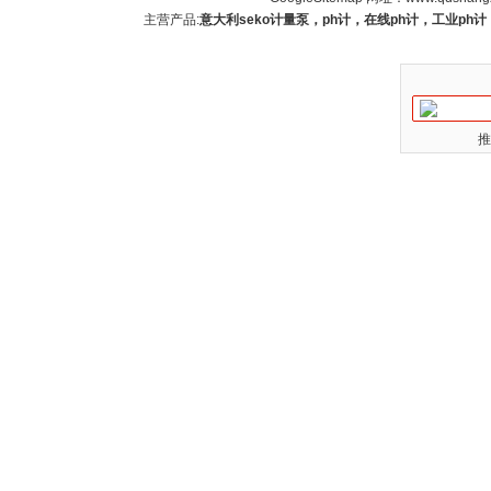
主营产品:
意大利seko计量泵，ph计，在线ph计，工业p
推