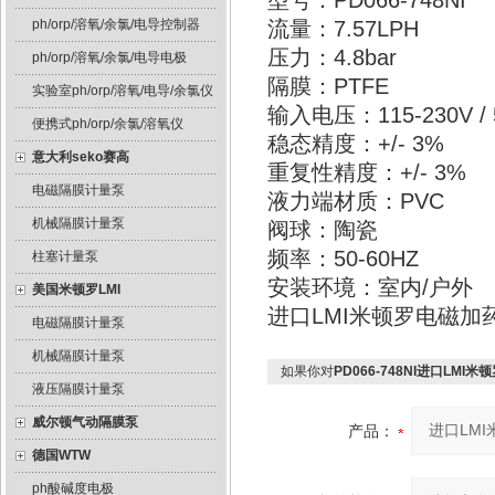
型号：PD066-748NI
ph/orp/溶氧/余氯/电导控制器
流量：7.57LPH
压力：4.8bar
ph/orp/溶氧/余氯/电导电极
隔膜：PTFE
实验室ph/orp/溶氧/电导/余氯仪
输入电压：115-230V / 5
便携式ph/orp/余氯/溶氧仪
稳态精度：+/- 3%
意大利seko赛高
重复性精度：+/- 3%
电磁隔膜计量泵
液力端材质：PVC
机械隔膜计量泵
阀球：陶瓷
频率：50-60HZ
柱塞计量泵
安装环境：室内/户外
美国米顿罗LMI
进口LMI米顿罗电磁加药
电磁隔膜计量泵
机械隔膜计量泵
如果你对
PD066-748NI进口LMI
液压隔膜计量泵
威尔顿气动隔膜泵
产品：
德国WTW
ph酸碱度电极