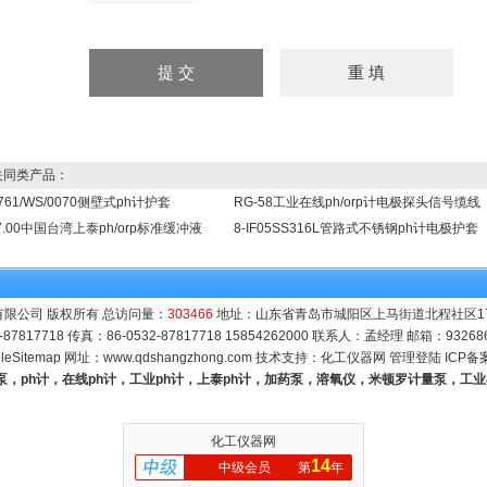
同类产品：
it761/WS/0070侧壁式ph计护套
RG-58工业在线ph/orp计电极探头信号缆线
=7.00中国台湾上泰ph/orp标准缓冲液
8-IF05SS316L管路式不锈钢ph计电极护套
限公司 版权所有 总访问量：
303466
地址：山东省青岛市城阳区上马街道北程社区171号
-87817718 传真：86-0532-87817718 15854262000 联系人：孟经理 邮箱：
93268
leSitemap
网址：
www.qdshangzhong.com
技术支持：
化工仪器网
管理登陆
ICP备
量泵，ph计，在线ph计，工业ph计，上泰ph计，加药泵，溶氧仪，米顿罗计量泵，工
化工仪器网
14
中级会员
第
年