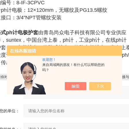
编号：8-IF-3CPVC
ph计电极：12×120mm，无螺纹及PG13.5螺纹
接口：3/4"NPT管螺纹安装
式ph计电极护套
由青岛尚众电子科技有限公司专业供应
，suntex，中国台湾上泰，ph计，工业ph计，在线p
套，ph电极护套，管路式护套，管路电极护套，青岛上泰，
度计，青岛在线ph计，青岛工业ph计，ph酸碱度计，ph/o
欢迎您！
，传感器护套，管道护套，管道安装护套
来自局域网的朋友！有什么可以帮助您的
吗？
你对
8-IF03管路式ph计电极护套
感兴趣，想了解更详细的产品信息，填写下表直接与
产品：
您的单位：