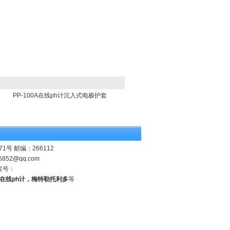
PP-100A在线ph计沉入式电极护套
 邮编：266112
6852@qq.com
案号：
业在线ph计，梅特勒托利多
等