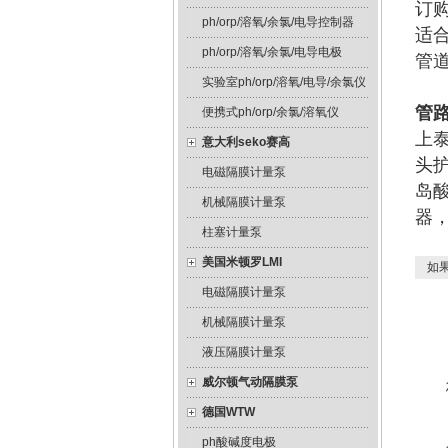
订购
ph/orp/溶氧/余氯/电导控制器
适合
ph/orp/溶氧/余氯/电导电极
管道
实验室ph/orp/溶氧/电导/余氯仪
管路
便携式ph/orp/余氯/溶氧仪
上泰
意大利seko赛高
头护
电磁隔膜计量泵
岛酸
机械隔膜计量泵
器
柱塞计量泵
美国米顿罗LMI
如果
电磁隔膜计量泵
机械隔膜计量泵
液压隔膜计量泵
威尔顿气动隔膜泵
德国WTW
ph酸碱度电极