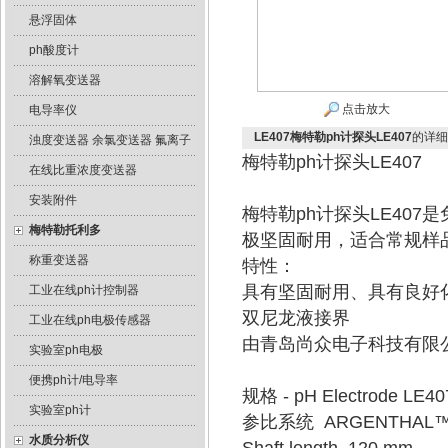
悬浮固体
ph酸度计
溶解氧变送器
点击放大
电导率仪
LE407梅特勒ph计探头LE407
的详细
浊度变送器 余氯变送器 氟离子
梅特勒ph计探头LE407
在线比重浓度变送器
安装附件
梅特勒ph计探头LE40
梅特勒托利多
极坚固耐用，适合常规样
称重变送器
特性：
具有坚固耐用、具有良好
工业在线ph计控制器
双尼龙液接界
工业在线ph电极传感器
由青岛尚众电子科技有限
实验室ph电极
便携ph计/电导率
规格 - pH Electrode LE40
实验室ph计
参比系统 ARGENTHAL
水质分析仪