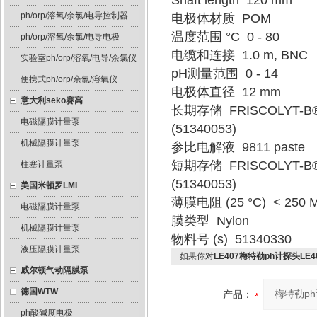
Shaft length 120 mm
ph/orp/溶氧/余氯/电导控制器
电极体材质 POM
温度范围 °C 0 - 80
ph/orp/溶氧/余氯/电导电极
电缆和连接 1.0 m, BNC
实验室ph/orp/溶氧/电导/余氯仪
pH测量范围 0 - 14
便携式ph/orp/余氯/溶氧仪
电极体直径 12 mm
意大利seko赛高
长期存储 FRISCOLYT-B
电磁隔膜计量泵
(51340053)
机械隔膜计量泵
参比电解液 9811 paste
短期存储 FRISCOLYT-B
柱塞计量泵
(51340053)
美国米顿罗LMI
薄膜电阻 (25 °C) < 250 
电磁隔膜计量泵
膜类型 Nylon
机械隔膜计量泵
物料号 (s) 51340330
液压隔膜计量泵
如果你对
LE407梅特勒ph计探头LE4
威尔顿气动隔膜泵
德国WTW
产品：
ph酸碱度电极