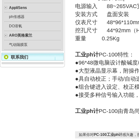
电源输入 88~265VAC宽
AppliSens
安装方式 盘面安装
ph传感器
仪表尺寸 48*96*110m
DO溶氧
挖孔尺寸 44*92mm（
ARO英格索兰
重量 0.25Kg
气动隔膜泵
工业ph计
PC-100特性：
联系我们
●96*48微电脑设计酸碱
●大型液晶显示幕，附操
●具自动校正；手动/自动
●组合键进入设定、校正
●接受多种信号输入功能
工业ph计
PC-100由青
如果你对
PC-100工业ph计
感兴趣，