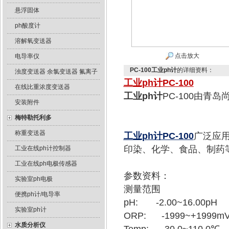
悬浮固体
ph酸度计
溶解氧变送器
点击放大
电导率仪
PC-100工业ph计
的详细资料：
浊度变送器 余氯变送器 氟离子
工业ph计
PC-100
在线比重浓度变送器
工业ph计
PC-100由青
安装附件
梅特勒托利多
称重变送器
工业ph计
PC-100
广泛应
印染、化学、食品、制药
工业在线ph计控制器
工业在线ph电极传感器
参数资料：
实验室ph电极
测量范围
便携ph计/电导率
pH: -2.00~16.00pH
实验室ph计
ORP: -1999~+1999m
水质分析仪