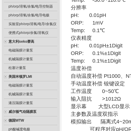
Temp: -30.0~110.0℃
ph/orp/溶氧/余氯/电导控制器
分辨率
pH: 0.01pH
ph/orp/溶氧/余氯/电导电极
ORP: 1mV
实验室ph/orp/溶氧/电导/余氯仪
Temp: 0.1℃
便携式ph/orp/余氯/溶氧仪
仪表精度
意大利seko赛高
pH: 0.01pH±1Digit
电磁隔膜计量泵
ORP: 0.1%±1Digit
机械隔膜计量泵
Temp: 0.1%±1Digit
温度补偿
柱塞计量泵
自动温度补偿 Pt1000、
美国米顿罗LMI
手动温度补偿 铵键设定
电磁隔膜计量泵
工作温度 0~50℃
机械隔膜计量泵
输入阻抗 >1012Ω
液压隔膜计量泵
显示幕 大型LCD显示
威尔顿气动隔膜泵
主参数及温度双指示
德国WTW
模拟输出 隔离式4~20
可程序对应pH/OR
ph酸碱度电极