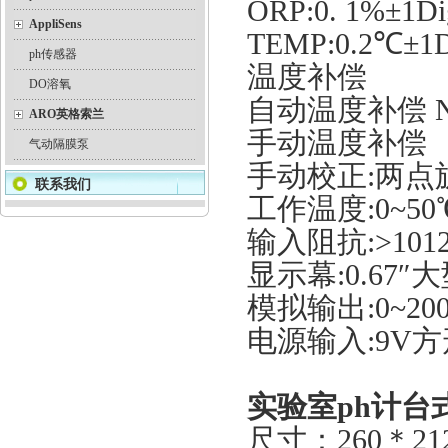
ORP:0. 1%±1Dig
AppliSens
TEMP:0.2℃±1Di
ph传感器
温度补偿
DO溶氧
自动温度补偿 NTC
ARO英格索兰
手动温度补偿 旋
气动隔膜泵
手动校正:两点
联系我们
工作温度:0~50
输入阻抗:>101
显示幕:0.67″
模拟输出:0~2
电源输入:9V方
实验室ph计台
尺寸：260＊2