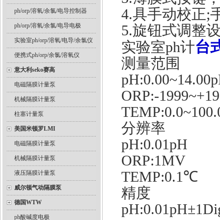
4.具手动校正
ph/orp/溶氧/余氯/电导控制器
ph/orp/溶氧/余氯/电导电极
5.旋钮式调整
实验室ph/orp/溶氧/电导/余氯仪
台式
实验室ph计
便携式ph/orp/余氯/溶氧仪
测量范围
意大利seko赛高
pH:0.00~14.00
电磁隔膜计量泵
ORP:-1999~+1
机械隔膜计量泵
TEMP:0.0~100
柱塞计量泵
分辨率
美国米顿罗LMI
pH:0.01pH
电磁隔膜计量泵
ORP:1MV
机械隔膜计量泵
TEMP:0.1℃
液压隔膜计量泵
威尔顿气动隔膜泵
精度
德国WTW
pH:0.01pH±1Dig
ph酸碱度电极