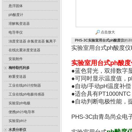
悬浮固体
ph酸度计
溶解氧变送器
点击放大
电导率仪
PHS-3C实验室用台式ph酸度仪
的详
浊度变送器 余氯变送器 氟离子
实验室用台式ph酸度仪P
在线比重浓度变送器
安装附件
实验室用台式ph酸度
梅特勒托利多
●蓝色背光，双排数字
称重变送器
●可同时显示温度值，p
●自动/手动pH温度补
工业在线ph计控制器
●适合具有PT1000NTC
工业在线ph电极传感器
●自动判断电极性能，
实验室ph电极
便携ph计/电导率
PHS-3C由青岛尚众
实验室ph计
水质分析仪
ph酸度