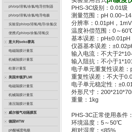
实验室用台式
ph/orp/溶氧/余氯/电导控制器
PHS-3C级别：0.01级
测量范围：pH 0.00~14
ph/orp/溶氧/余氯/电导电极
分辨率：0.01pH，1mV
实验室ph/orp/溶氧/电导/余氯仪
温度补偿范围：0～60
便携式ph/orp/余氯/溶氧仪
基本误差：pH±0.01pH
意大利seko赛高
仪器基本误差：±0.02p
电磁隔膜计量泵
输入电流：不大于2*10-
机械隔膜计量泵
输入阻抗：不小于1*101
电子单元重复性误差：pH 
柱塞计量泵
重复性误差：不大于0.0
美国米顿罗LMI
电子单元稳定性：±0.01
电磁隔膜计量泵
外形尺寸：200*210*7
机械隔膜计量泵
重量：1kg
液压隔膜计量泵
威尔顿气动隔膜泵
PHS-3C正常使用条件
德国WTW
环境温度：5～50℃
相对湿度：≤85%
ph酸碱度电极