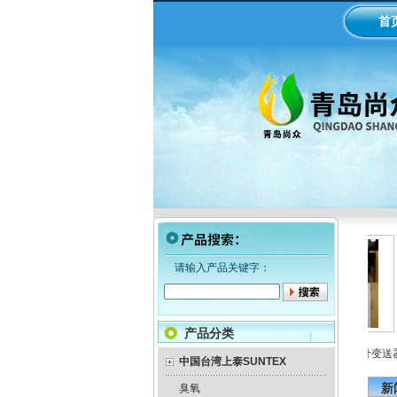
首
请输入产品关键字：
产品分类
LMI米顿罗电磁隔膜泵加药
工业在线ph/orp计变送器
中国台湾上泰SUNTEX
泵
新
臭氧