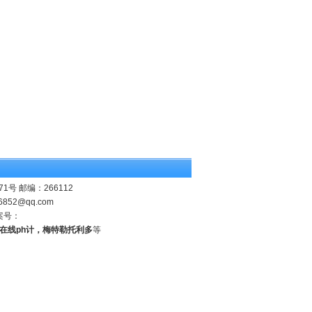
 邮编：266112
6852@qq.com
案号：
业在线ph计，梅特勒托利多
等