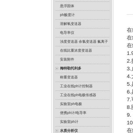
悬浮固体
ph酸度计
溶解氧变送器
在
电导率仪
在
浊度变送器 余氯变送器 氟离子
在
在线比重浓度变送器
1
安装附件
2
3
梅特勒托利多
4
称重变送器
5
工业在线ph计控制器
6
工业在线ph电极传感器
7
实验室ph电极
8
便携ph计/电导率
9
实验室ph计
1
在
水质分析仪