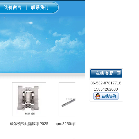
询价留言
联系我们
86-532-87817718
15854262000
威尔顿气动隔膜泵P025
inpro3250梅特勒ph计电极
中国台湾上泰ph控制器