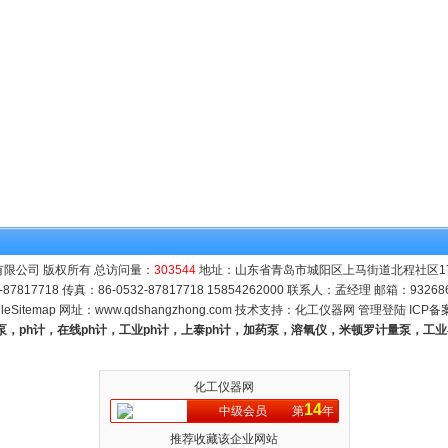
限公司 版权所有 总访问量：
303544
地址：山东省青岛市城阳区上马街道北程社区171号
-87817718 传真：86-0532-87817718 15854262000 联系人：孟经理 邮箱：
93268
leSitemap
网址：
www.qdshangzhong.com
技术支持：
化工仪器网
管理登陆
ICP备
量泵，ph计，在线ph计，工业ph计，上泰ph计，加药泵，溶氧仪，米顿罗计量泵，工
化工仪器网
14
中级会员
第
年
推荐收藏该企业网站