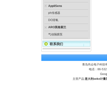
AppliSens
ph传感器
DO溶氧
ARO英格索兰
气动隔膜泵
联系我们
青岛尚众电子科技有
电话：86-532
Goog
主营产品:
意大利seko计