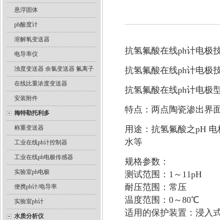
悬浮固体
ph酸度计
溶解氧变送器
抗氢氟酸在线ph计电极
电导率仪
浊度变送器 余氯变送器 氟离子
抗氢氟酸在线ph计电极
在线比重浓度变送器
抗氢氟酸在线ph计电极型号
安装附件
特点：两点陶瓷渗出界
梅特勒托利多
称重变送器
用途：抗氢氟酸之pH 
水等
工业在线ph计控制器
工业在线ph电极传感器
规格参数：
实验室ph电极
测试范围：1～11pH
耐压范围：常压
便携ph计/电导率
温度范围：0～80℃
实验室ph计
适用的保护装置：浸入式
水质分析仪