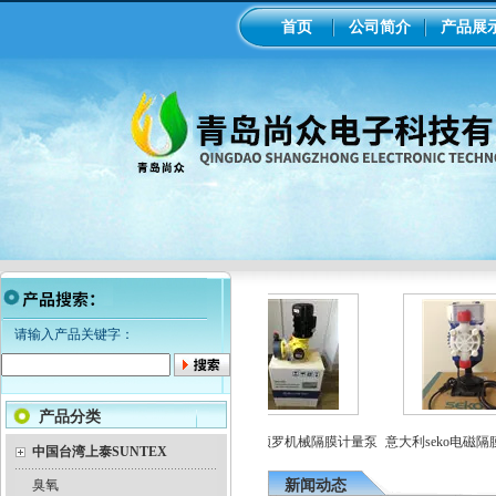
首页
公司简介
产品展
请输入产品关键字：
产品分类
泵加药
工业在线ph/orp计变送器
美国米顿罗机械隔膜计量泵
意大利seko电磁隔膜
中国台湾上泰SUNTEX
臭氧
新闻动态