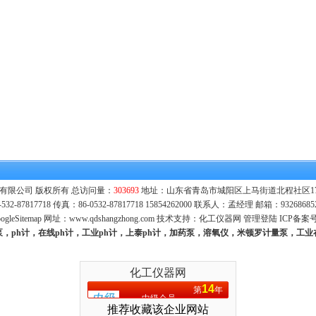
有限公司 版权所有 总访问量：
303693
地址：山东省青岛市城阳区上马街道北程社区171号
532-87817718 传真：86-0532-87817718 15854262000 联系人：孟经理 邮箱：
93268685
ogleSitemap
网址：
www.qdshangzhong.com
技术支持：
化工仪器网
管理登陆
ICP备案
量泵，ph计，在线ph计，工业ph计，上泰ph计，加药泵，溶氧仪，米顿罗计量泵，工
化工仪器网
14
第
年
中级会员
推荐收藏该企业网站