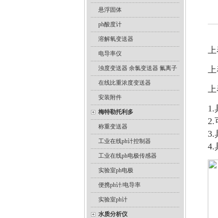
悬浮固体
ph酸度计
溶解氧变送器
上
电导率仪
浊度变送器 余氯变送器 氟离子
上
在线比重浓度变送器
上
安装附件
1
梅特勒托利多
2
称重变送器
3
工业在线ph计控制器
4
工业在线ph电极传感器
实验室ph电极
便携ph计/电导率
实验室ph计
水质分析仪