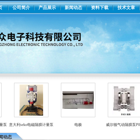
页
公司简介
产品展示
新闻动态
资料下载
技术文章
泵
意大利seko电磁隔膜计量泵
电极
威尔顿气动隔膜泵P025
闻动态