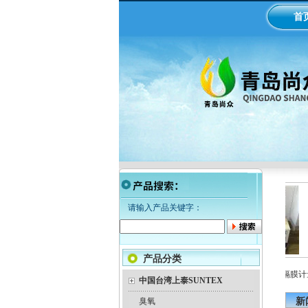
首
请输入产品关键字：
产品分类
LMI米顿罗电磁隔膜泵加药
工业在线ph/orp计变送器
美国米顿罗机械隔膜计量
泵
中国台湾上泰SUNTEX
臭氧
新