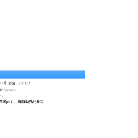
 邮编：266112
2@qq.com
号：
业在线ph计，梅特勒托利多
等