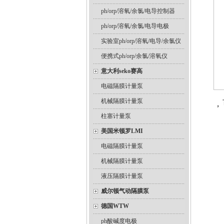
ph/orp/溶氧/余氯/电导控制器
ph/orp/溶氧/余氯/电导电极
实验室ph/orp/溶氧/电导/余氯仪
便携式ph/orp/余氯/溶氧仪
意大利seko赛高
电磁隔膜计量泵
机械隔膜计量泵
，
柱塞计量泵
美国米顿罗LMI
电磁隔膜计量泵
机械隔膜计量泵
液压隔膜计量泵
威尔顿气动隔膜泵
德国WTW
ph酸碱度电极