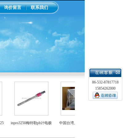
询价留言
联系我们
86-532-87817718
15854262000
LMI米顿罗电磁隔膜泵加
inpro3250梅特勒ph计电极
中国台湾上泰ph控制器
泵