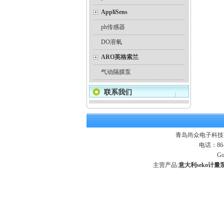
AppliSens
ph传感器
DO溶氧
ARO英格索兰
气动隔膜泵
联系我们
青岛尚众电子科技
电话：86-
Go
主营产品:
意大利seko计