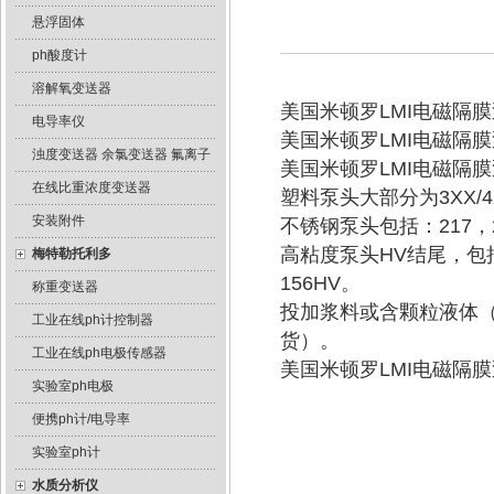
悬浮固体
ph酸度计
溶解氧变送器
美国米顿罗LMI电磁隔
电导率仪
美国米顿罗LMI电磁隔
浊度变送器 余氯变送器 氟离子
美国米顿罗LMI电磁隔
在线比重浓度变送器
塑料泵头大部分为3XX/4X
安装附件
不锈钢泵头包括：217，29
高粘度泵头HV结尾，包括：2
梅特勒托利多
156HV。
称重变送器
投加浆料或含颗粒液体（
工业在线ph计控制器
货）。
工业在线ph电极传感器
美国米顿罗LMI电磁隔
实验室ph电极
便携ph计/电导率
实验室ph计
水质分析仪