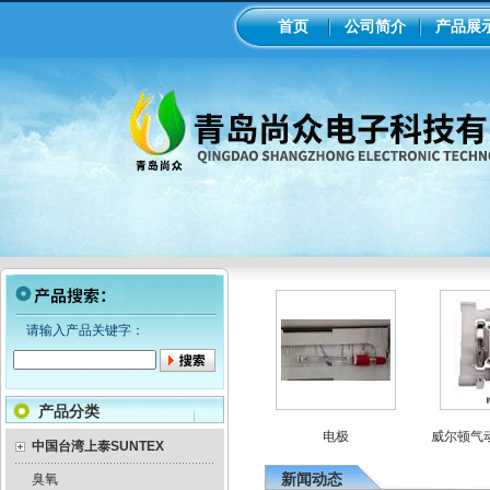
首页
公司简介
产品展
请输入产品关键字：
产品分类
械隔膜计量泵
意大利seko电磁隔膜计量泵
电极
威尔顿气动隔
中国台湾上泰SUNTEX
新闻动态
臭氧