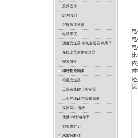
悬浮固体
ph酸度计
溶解氧变送器
电
电导率仪
电
浊度变送器 余氯变送器 氟离子
电
在线比重浓度变送器
比
安装附件
依
带
梅特勒托利多
还
称重变送器
工业在线ph计控制器
工业在线ph电极传感器
实验室ph电极
便携ph计/电导率
实验室ph计
水质分析仪