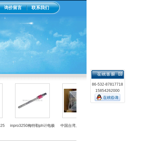
询价留言
联系我们
86-532-87817718
15854262000
LMI米顿罗电磁隔膜泵加
inpro3250梅特勒ph计电极
中国台湾上泰ph控制器
泵