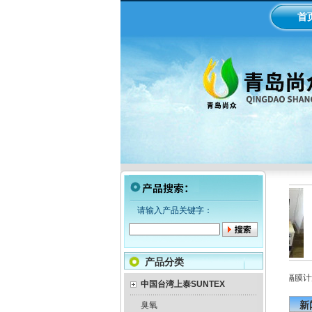
首
请输入产品关键字：
产品分类
LMI米顿罗电磁隔膜泵加药
工业在线ph/orp计变送器
美国米顿罗机械隔膜计量
泵
中国台湾上泰SUNTEX
新
臭氧