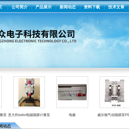
页
公司简介
产品展示
新闻动态
资料下载
技术文章
泵
意大利seko电磁隔膜计量泵
电极
威尔顿气动隔膜泵P025
闻动态