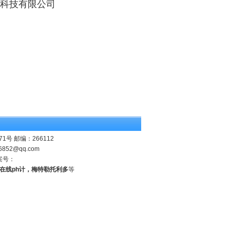
子科技有限公司
 邮编：266112
6852@qq.com
案号：
业在线ph计，梅特勒托利多
等