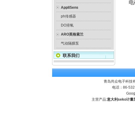
电
AppliSens
ph传感器
DO溶氧
ARO英格索兰
气动隔膜泵
联系我们
青岛尚众电子科技有
电话：86-532
Goog
主营产品:
意大利seko计