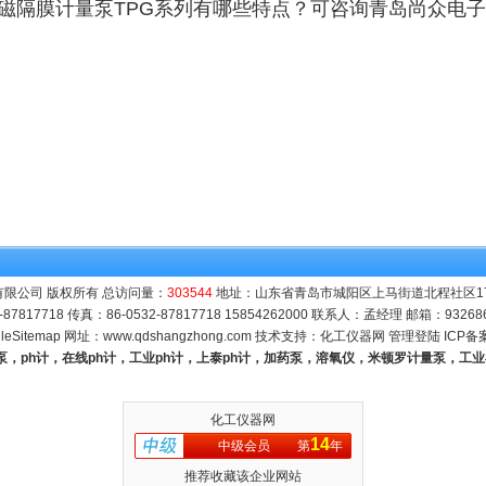
磁隔膜计量泵TPG系列有哪些特点？可咨询青岛尚众电
限公司 版权所有 总访问量：
303544
地址：山东省青岛市城阳区上马街道北程社区171号
-87817718 传真：86-0532-87817718 15854262000 联系人：孟经理 邮箱：
93268
leSitemap
网址：
www.qdshangzhong.com
技术支持：
化工仪器网
管理登陆
ICP备
量泵，ph计，在线ph计，工业ph计，上泰ph计，加药泵，溶氧仪，米顿罗计量泵，工
化工仪器网
14
中级会员
第
年
推荐收藏该企业网站