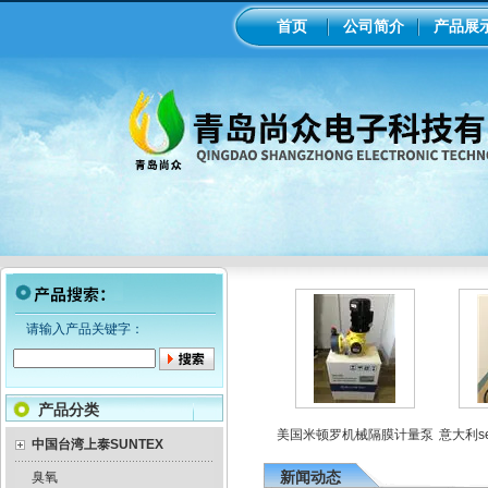
首页
公司简介
产品展
请输入产品关键字：
产品分类
罗电磁隔膜泵加药
工业在线ph/orp计变送器
美国米顿罗机械隔膜计量泵
意大利se
泵
中国台湾上泰SUNTEX
新闻动态
臭氧