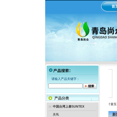
首
请输入产品关键字：
产品分类
MI米顿罗电磁隔膜泵加药
工业在线ph/orp计变送器
美国米顿罗机械隔膜计量泵
意
泵
中国台湾上泰SUNTEX
新
臭氧