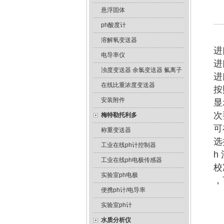
悬浮固体
ph酸度计
溶解氧变送器
进
电导率仪
进
浊度变送器 余氯变送器 氟离子
进
在线比重浓度变送器
按
安装附件
显
次
梅特勒托利多
可
称重变送器
选
工业在线ph计控制器
h
工业在线ph电极传感器
校
实验室ph电极
，
便携ph计/电导率
实验室ph计
水质分析仪