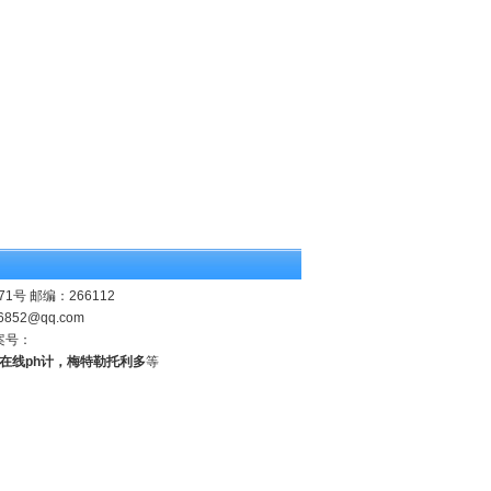
 邮编：266112
6852@qq.com
案号：
业在线ph计，梅特勒托利多
等