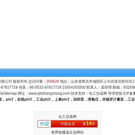
限公司 版权所有 总访问量：
303626
地址：山东省青岛市城阳区上马街道北程社区171号
-87817718 传真：86-0532-87817718 15854262000 联系人：孟经理 邮箱：
93268
leSitemap
网址：
www.qdshangzhong.com
技术支持：
化工仪器网
管理登陆
ICP备
量泵，ph计，在线ph计，工业ph计，上泰ph计，加药泵，溶氧仪，米顿罗计量泵，工
化工仪器网
14
中级会员
第
年
推荐收藏该企业网站