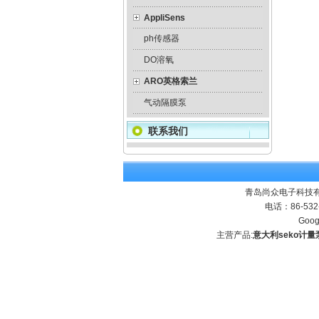
AppliSens
ph传感器
DO溶氧
ARO英格索兰
气动隔膜泵
联系我们
青岛尚众电子科技有
电话：86-532
Goog
主营产品:
意大利seko计