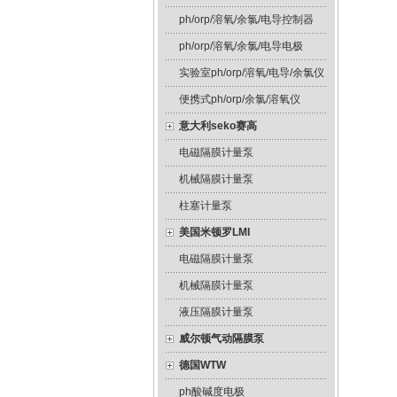
ph/orp/溶氧/余氯/电导控制器
ph/orp/溶氧/余氯/电导电极
实验室ph/orp/溶氧/电导/余氯仪
便携式ph/orp/余氯/溶氧仪
意大利seko赛高
电磁隔膜计量泵
机械隔膜计量泵
柱塞计量泵
美国米顿罗LMI
电磁隔膜计量泵
机械隔膜计量泵
液压隔膜计量泵
威尔顿气动隔膜泵
德国WTW
ph酸碱度电极