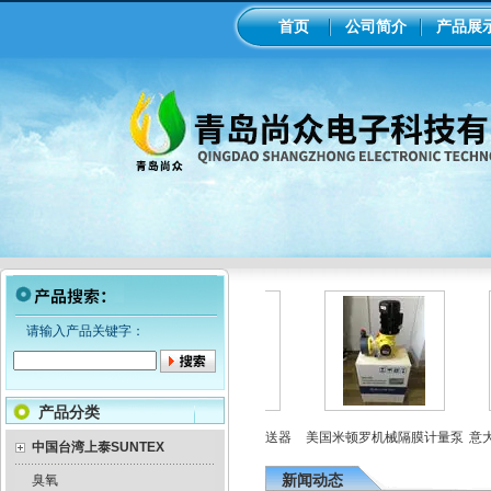
首页
公司简介
产品展
请输入产品关键字：
产品分类
米顿罗电磁隔膜泵加药
工业在线ph/orp计变送器
美国米顿罗机械隔膜计量泵
意大利
中国台湾上泰SUNTEX
泵
新闻动态
臭氧