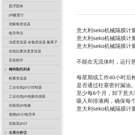
悬浮固体
ph酸度计
溶解氧变送器
意大利seko机械隔膜
电导率仪
意大利seko机械隔膜
浊度变送器 余氯变送器 氟离子
意大利seko机械隔膜
在线比重浓度变送器
安装附件
不能在无流体时，运行意
梅特勒托利多
每星期或工作40小时
称重变送器
是否通过柱塞密封漏油
工业在线ph计控制器
至少每6个月，卸下意大
工业在线ph电极传感器
吸入和排液阀，确保每
实验室ph电极
意大利seko机械隔膜
便携ph计/电导率
实验室ph计
水质分析仪