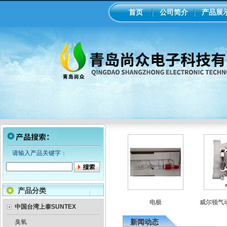
首页
公司简介
产品展
请输入产品关键字：
产品分类
械隔膜计量泵
意大利seko电磁隔膜计量泵
电极
威尔顿气动隔
中国台湾上泰SUNTEX
新闻动态
臭氧