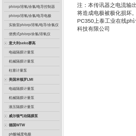
注：本传讯器之电流输出
ph/orp/溶氧/余氯/电导控制器
将造成电极被极化损坏
ph/orp/溶氧/余氯/电导电极
PC350上泰工业在线p
实验室ph/orp/溶氧/电导/余氯仪
科技有限公司
便携式ph/orp/余氯/溶氧仪
意大利seko赛高
电磁隔膜计量泵
机械隔膜计量泵
柱塞计量泵
美国米顿罗LMI
电磁隔膜计量泵
机械隔膜计量泵
液压隔膜计量泵
威尔顿气动隔膜泵
德国WTW
ph酸碱度电极