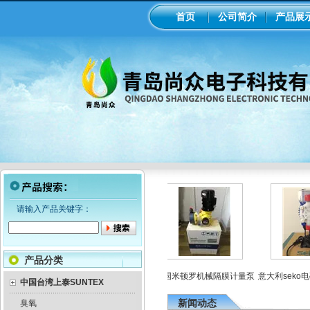
首页
公司简介
产品展
请输入产品关键字：
产品分类
隔膜泵加药
工业在线ph/orp计变送器
美国米顿罗机械隔膜计量泵
意大利seko电
中国台湾上泰SUNTEX
新闻动态
臭氧