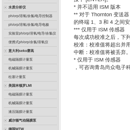
* 并不适用 ISM 版本
水质分析仪
** 对于 Thornton 变送
ph/orp/溶氧/余氯/电导控制器
的终端 1、3 和 4 之
ph/orp/溶氧/余氯/电导电极
*** 仅用于 ISM 传感器
实验室ph/orp/溶氧/电导/余氯仪
每次成功校准之后，下
便携式ph/orp/余氯/溶氧仪
校准：校准值将超出并用
意大利seko赛高
中断：校准值将被丢弃
* 仅用于 ISM 传感器
电磁隔膜计量泵
，可咨询青岛尚众电子
机械隔膜计量泵
柱塞计量泵
美国米顿罗LMI
电磁隔膜计量泵
机械隔膜计量泵
液压隔膜计量泵
威尔顿气动隔膜泵
德国WTW