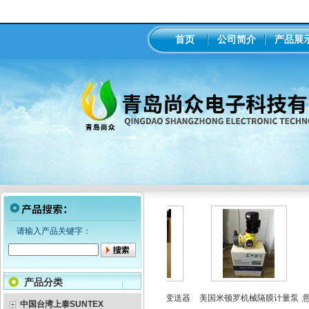
首页
公司简介
产品展
请输入产品关键字：
产品分类
I米顿罗电磁隔膜泵加药
工业在线ph/orp计变送器
美国米顿罗机械隔膜计量泵
意大
中国台湾上泰SUNTEX
泵