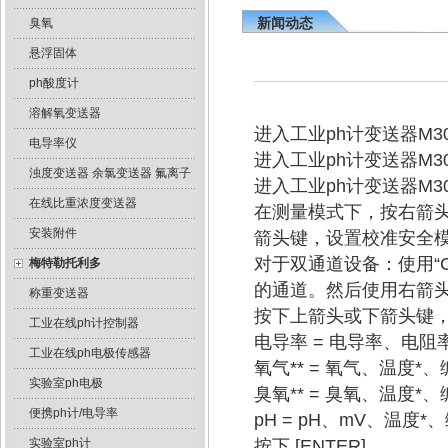
新闻动态
臭氧
悬浮固体
ph酸度计
溶解氧变送器
进入工业ph计变送器M3
电导率仪
进入工业ph计变送器M
浊度变送器 余氯变送器 氟离子
进入工业ph计变送器M
在线比重浓度变送器
在测量模式下，按右箭
安装附件
箭头键，设置校准安全模式
对于双通道设备：使用“C
梅特勒托利多
的通道。然后使用右箭
称重变送器
按下上箭头或下箭头键
工业在线ph计控制器
电导率 = 电导率、电阻
工业在线ph电极传感器
氧气** = 氧气、温度*
实验室ph电极
臭氧** = 臭氧、温度*
便携ph计/电导率
pH = pH、mV、温度*
实验室ph计
按下 [ENTER]。