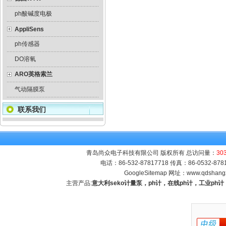
ph酸碱度电极
AppliSens
ph传感器
DO溶氧
ARO英格索兰
气动隔膜泵
联系我们
青岛尚众电子科技有限公司 版权所有 总访问量：
30
电话：86-532-87817718 传真：86-0532-8
GoogleSitemap
网址：
www.qdshang
主营产品:
意大利seko计量泵，ph计，在线ph计，工业p