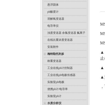
悬浮固体
ph酸度计
溶解氧变送器
M
电导率仪
浊度变送器 余氯变送器 氟离子
M
在线比重浓度变送器
M
安装附件
▲
梅特勒托利多
止
称重变送器
▲
工业在线ph计控制器
工业在线ph电极传感器
▲
实验室ph电极
，
便携ph计/电导率
实验室ph计
水质分析仪