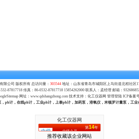
有限公司 版权所有 总访问量：
303544
地址：山东省青岛市城阳区上马街道北程社区171号
532-87817718 传真：86-0532-87817718 15854262000 联系人：孟经理 邮箱：
93268685
ogleSitemap
网址：
www.qdshangzhong.com
技术支持：
化工仪器网
管理登陆
ICP备案
量泵，ph计，在线ph计，工业ph计，上泰ph计，加药泵，溶氧仪，米顿罗计量泵，工
化工仪器网
14
第
年
中级会员
推荐收藏该企业网站