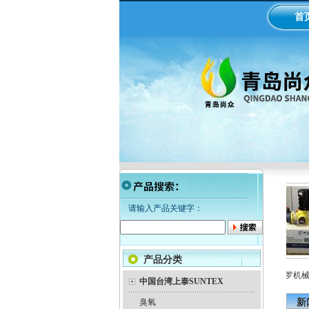
首
请输入产品关键字：
产品分类
LMI米顿罗电磁隔膜泵加药
工业在线ph/orp计变送器
美国米顿罗机械隔
泵
中国台湾上泰SUNTEX
臭氧
新