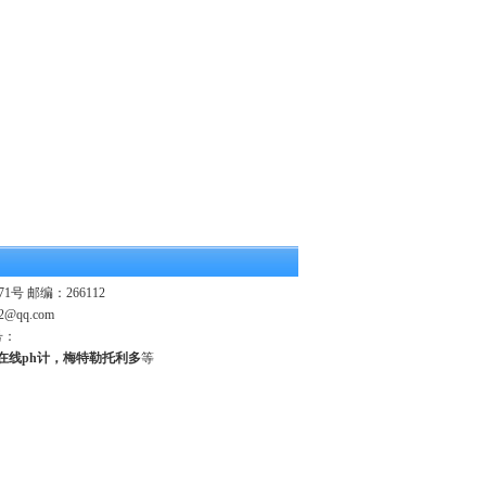
 邮编：266112
2@qq.com
号：
业在线ph计，梅特勒托利多
等