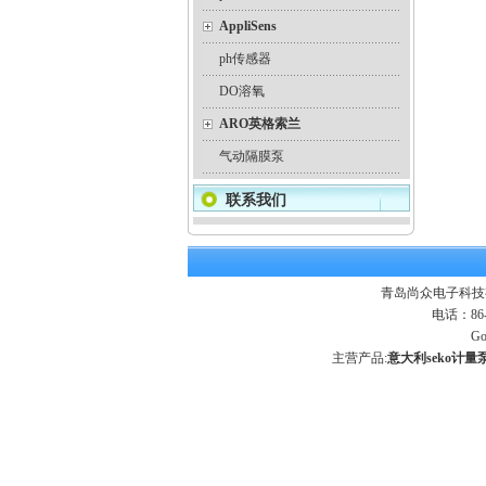
AppliSens
ph传感器
DO溶氧
ARO英格索兰
气动隔膜泵
联系我们
青岛尚众电子科技
电话：86-
Go
主营产品:
意大利seko计