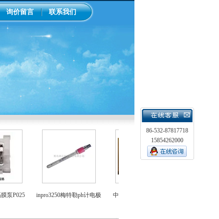
询价留言
联系我们
86-532-87817718
15854262000
LMI米顿罗电磁隔
P025
inpro3250梅特勒ph计电极
中国台湾上泰ph控制器
泵