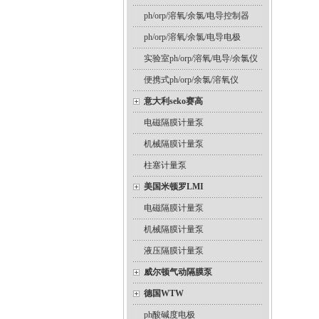
ph/orp/溶氧/余氯/电导控制器
ph/orp/溶氧/余氯/电导电极
实验室ph/orp/溶氧/电导/余氯仪
便携式ph/orp/余氯/溶氧仪
意大利seko赛高
电磁隔膜计量泵
机械隔膜计量泵
柱塞计量泵
美国米顿罗LMI
电磁隔膜计量泵
机械隔膜计量泵
液压隔膜计量泵
威尔顿气动隔膜泵
德国WTW
ph酸碱度电极