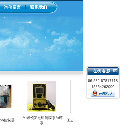
询价留言
联系我们
86-532-87817718
15854262000
LMI米顿罗电磁隔膜泵加药
控制器
工业在线ph/orp计变送器
美国米顿罗机械隔
泵