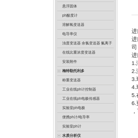
悬浮固体
ph酸度计
溶解氧变送器
进
电导率仪
进
浊度变送器 余氯变送器 氟离子
司
在线比重浓度变送器
进
安装附件
1
2
梅特勒托利多
3
称重变送器
4
工业在线ph计控制器
5
工业在线ph电极传感器
6
实验室ph电极
，
便携ph计/电导率
实验室ph计
水质分析仪