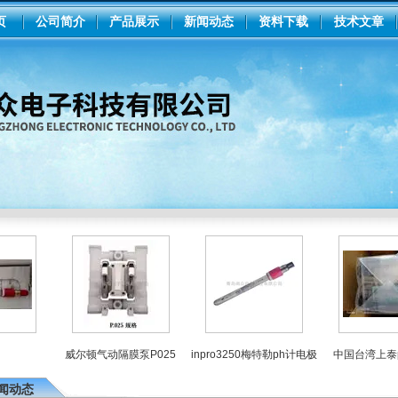
页
公司简介
产品展示
新闻动态
资料下载
技术文章
威尔顿气动隔膜泵P025
inpro3250梅特勒ph计电极
中国台湾上泰ph
闻动态