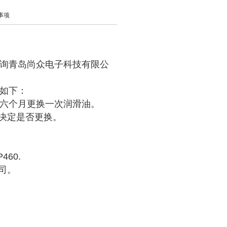
事项
询青岛尚众电子科技有限公
如下：
时或六个月更换一次润滑油。
决定是否更换。
460.
司。