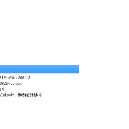
 邮编：266112
6852@qq.com
案号：
业在线ph计，梅特勒托利多
等