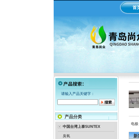
首
请输入产品关键字：
产品分类
计变送器
美国米顿罗机械隔膜计量泵
意大利seko电磁隔膜计量泵
电极
中国台湾上泰SUNTEX
新
臭氧