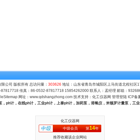
限公司 版权所有 总访问量：
303626
地址：山东省青岛市城阳区上马街道北程社区171号
-87817718 传真：86-0532-87817718 15854262000 联系人：孟经理 邮箱：
93268
leSitemap
网址：
www.qdshangzhong.com
技术支持：
化工仪器网
管理登陆
ICP备
量泵，ph计，在线ph计，工业ph计，上泰ph计，加药泵，溶氧仪，米顿罗计量泵，工
化工仪器网
14
中级会员
第
年
推荐收藏该企业网站