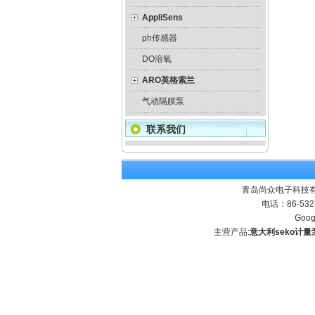
AppliSens
ph传感器
DO溶氧
ARO英格索兰
气动隔膜泵
联系我们
青岛尚众电子科技有
电话：86-532
Goog
主营产品:
意大利seko计