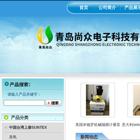
首页
公司简介
产品展
请输入产品关键字：
产品分类
电磁隔膜泵加药
工业在线ph/orp计变送器
美国米顿罗机械隔膜计量泵
意大利sek
泵
中国台湾上泰SUNTEX
新闻动态
臭氧