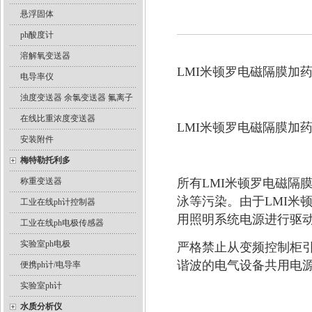
悬浮固体
ph酸度计
溶解氧变送器
LMI米顿罗电磁隔膜加
电导率仪
浊度变送器 余氯变送器 氟离子
在线比重浓度变送器
LMI米顿罗电磁隔膜加
安装附件
梅特勒托利多
称重变送器
所有LMI米顿罗电磁隔
泳等污染。由于LMI米顿
工业在线ph计控制器
用照明系统电源进行驱
工业在线ph电极传感器
实验室ph电极
严格禁止从变频控制柜
谐波的电气设备共用电
便携ph计/电导率
实验室ph计
水质分析仪