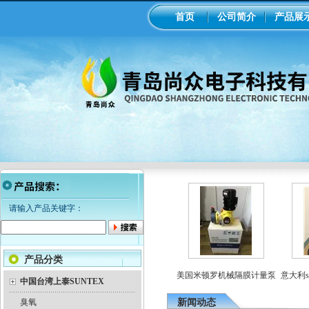
首页
公司简介
产品展
请输入产品关键字：
产品分类
顿罗电磁隔膜泵加药
工业在线ph/orp计变送器
美国米顿罗机械隔膜计量泵
意大利se
泵
中国台湾上泰SUNTEX
臭氧
新闻动态