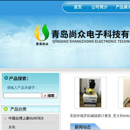
首页
公司简介
产品展
请输入产品关键字：
产品分类
电磁隔膜泵加药
工业在线ph/orp计变送器
美国米顿罗机械隔膜计量泵
意大利seko
泵
中国台湾上泰SUNTEX
新闻动态
臭氧