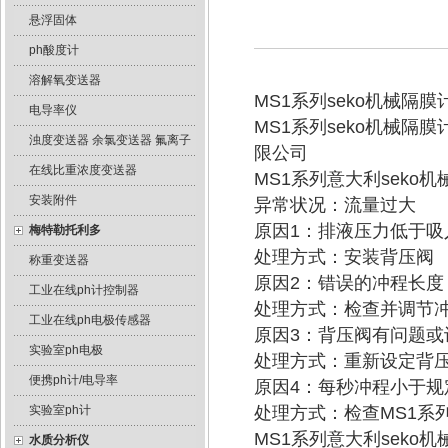
悬浮固体
ph酸度计
溶解氧变送器
MS1系列seko机械隔
电导率仪
MS1系列seko机械
浊度变送器 余氯变送器 氟离子
限公司
在线比重浓度变送器
MS1系列意大利sek
安装附件
异常状况：流量过大
原因1：排液压力低于吸
梅特勒托利多
处理方式：安装背压阀
称重变送器
原因2：错误的冲程长度
工业在线ph计控制器
处理方式：检查并调节
工业在线ph电极传感器
原因3：背压阀有问题或
实验室ph电极
处理方式：重新设定背
便携ph计/电导率
原因4：每秒冲程小于规
实验室ph计
处理方式：检查MS1系
MS1系列意大利sek
水质分析仪