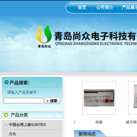
首页
公司简介
产品展
请输入产品关键字：
产品分类
机械隔膜计量泵
意大利seko电磁隔膜计量泵
电极
威尔顿气
中国台湾上泰SUNTEX
新闻动态
臭氧