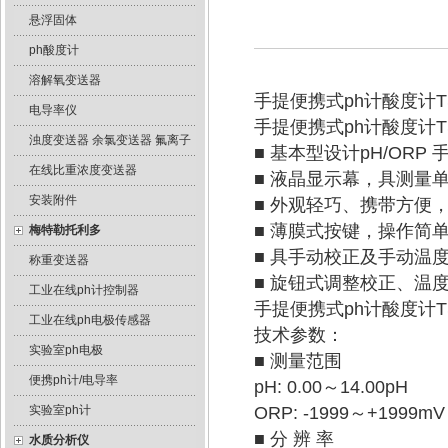
悬浮固体
ph酸度计
溶解氧变送器
手提便携式ph计酸度计TS
电导率仪
手提便携式ph计酸度计
浊度变送器 余氯变送器 氟离子
■ 基本型设计pH/ORP
在线比重浓度变送器
■ 液晶显示幕，具测量
安装附件
■ 外观轻巧、携带方便
■ 薄膜式按键，操作简
梅特勒托利多
■ 具手动校正及手动温
称重变送器
■ 旋钮式调整校正、温
工业在线ph计控制器
手提便携式ph计酸度计
工业在线ph电极传感器
技术参数：
实验室ph电极
■ 测量范围
便携ph计/电导率
pH: 0.00～14.00pH
实验室ph计
ORP: -1999～+1999mV
■ 分 辨 率
水质分析仪