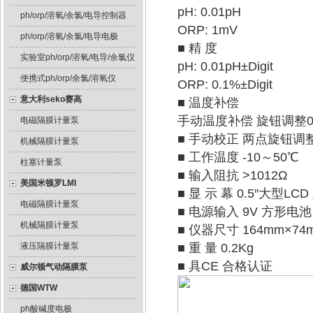
pH: 0.01pH
ph/orp/溶氧/余氯/电导控制器
ORP: 1mV
ph/orp/溶氧/余氯/电导电极
■ 精 度
实验室ph/orp/溶氧/电导/余氯仪
pH: 0.01pH±Digit
便携式ph/orp/余氯/溶氧仪
ORP: 0.1%±Digit
意大利seko赛高
■ 温度补偿
手动温度补偿 旋钮调整0
电磁隔膜计量泵
■ 手动校正 两点旋钮调
机械隔膜计量泵
■ 工作温度 -10～50℃
柱塞计量泵
■ 输入阻抗 >1012Ω
美国米顿罗LMI
■ 显 示 幕 0.5″大型LC
电磁隔膜计量泵
■ 电源输入 9V 方形电池
机械隔膜计量泵
■ 仪器尺寸 164mm×74m
液压隔膜计量泵
■ 重 量 0.2Kg
■ 具CE 合格认证
威尔顿气动隔膜泵
德国WTW
ph酸碱度电极