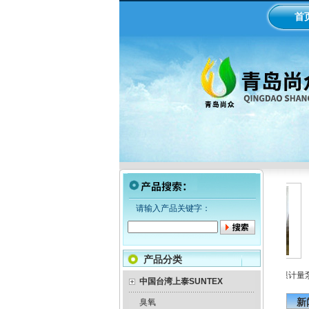
首
请输入产品关键字：
产品分类
LMI米顿罗电磁隔膜泵加药
工业在线ph/orp计变送器
美国米顿罗机械隔膜计量泵
泵
中国台湾上泰SUNTEX
新
臭氧