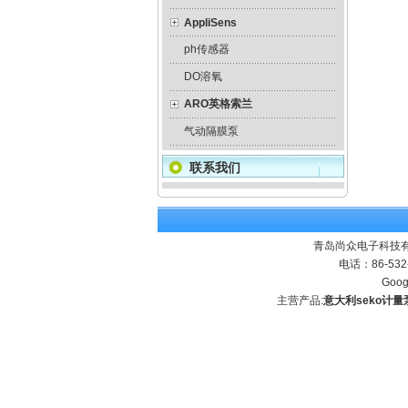
AppliSens
ph传感器
DO溶氧
ARO英格索兰
气动隔膜泵
联系我们
青岛尚众电子科技有
电话：86-532
Goog
主营产品:
意大利seko计