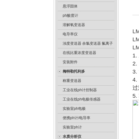
悬浮固体
ph酸度计
溶解氧变送器
L
电导率仪
L
浊度变送器 余氯变送器 氟离子
L
在线比重浓度变送器
1
安装附件
2
3
梅特勒托利多
4
称重变送器
过
工业在线ph计控制器
5
工业在线ph电极传感器
实验室ph电极
便携ph计/电导率
实验室ph计
水质分析仪