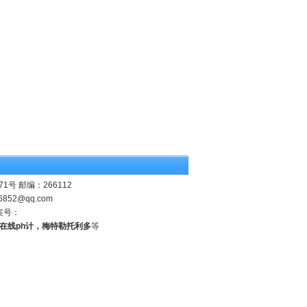
 邮编：266112
6852@qq.com
案号：
业在线ph计，梅特勒托利多
等