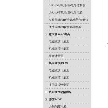
ph/orp/溶氧/余氯/电导控制器
ph/orp/溶氧/余氯/电导电极
实验室ph/orp/溶氧/电导/余氯仪
便携式ph/orp/余氯/溶氧仪
意大利seko赛高
电磁隔膜计量泵
，
机械隔膜计量泵
柱塞计量泵
美国米顿罗LMI
电磁隔膜计量泵
机械隔膜计量泵
液压隔膜计量泵
威尔顿气动隔膜泵
德国WTW
ph酸碱度电极