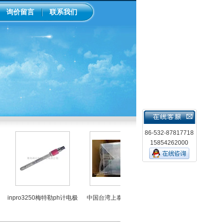
询价留言
联系我们
86-532-87817718
15854262000
LMI米顿罗电磁隔膜泵加药
inpro3250梅特勒ph计电极
中国台湾上泰ph控制器
泵