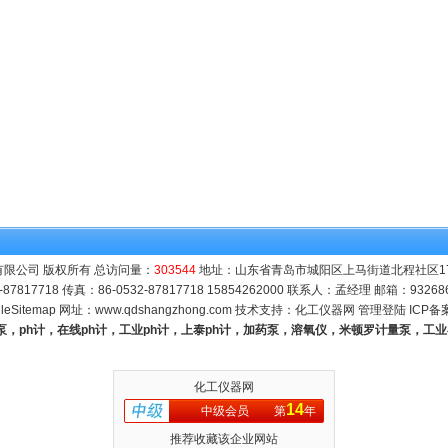
限公司 版权所有 总访问量：
303544
地址：山东省青岛市城阳区上马街道北程社区171号
-87817718 传真：86-0532-87817718 15854262000 联系人：孟经理 邮箱：
93268
leSitemap
网址：
www.qdshangzhong.com
技术支持：
化工仪器网
管理登陆
ICP备
量泵，ph计，在线ph计，工业ph计，上泰ph计，加药泵，溶氧仪，米顿罗计量泵，工
化工仪器网
14
中级会员
第
年
推荐收藏该企业网站