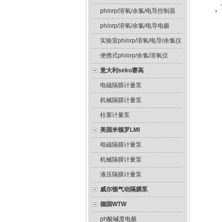
，
ph/orp/溶氧/余氯/电导控制器
ph/orp/溶氧/余氯/电导电极
实验室ph/orp/溶氧/电导/余氯仪
便携式ph/orp/余氯/溶氧仪
意大利seko赛高
电磁隔膜计量泵
机械隔膜计量泵
柱塞计量泵
美国米顿罗LMI
电磁隔膜计量泵
机械隔膜计量泵
液压隔膜计量泵
威尔顿气动隔膜泵
德国WTW
ph酸碱度电极