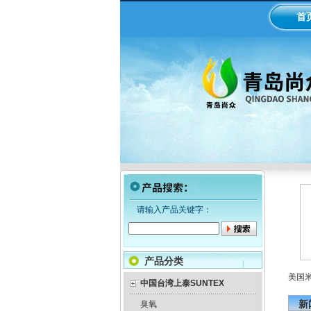
首
请输入产品关键字：
产品分类
LMI米顿罗电磁隔膜泵加药
工业在线ph/orp计变送器
美国米顿
泵
中国台湾上泰SUNTEX
新
臭氧