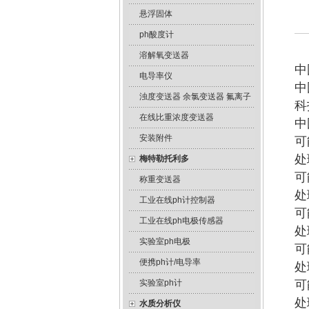
悬浮固体
ph酸度计
溶解氧变送器
中
电导率仪
中
浊度变送器 余氯变送器 氟离子
科
在线比重浓度变送器
中
安装附件
可
处
梅特勒托利多
可
称重变送器
处
工业在线ph计控制器
可
工业在线ph电极传感器
处
实验室ph电极
可
便携ph计/电导率
处
实验室ph计
可
处
水质分析仪