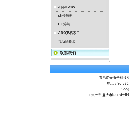
AppliSens
ph传感器
DO溶氧
ARO英格索兰
气动隔膜泵
联系我们
青岛尚众电子科技有
电话：86-532
Goog
主营产品:
意大利seko计