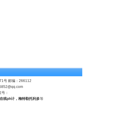
 邮编：266112
6852@qq.com
案号：
业在线ph计，梅特勒托利多
等