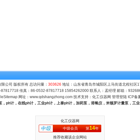
限公司 版权所有 总访问量：
303626
地址：山东省青岛市城阳区上马街道北程社区171号
-87817718 传真：86-0532-87817718 15854262000 联系人：孟经理 邮箱：
93268
leSitemap
网址：
www.qdshangzhong.com
技术支持：
化工仪器网
管理登陆
ICP备
量泵，ph计，在线ph计，工业ph计，上泰ph计，加药泵，溶氧仪，米顿罗计量泵，工
化工仪器网
14
中级会员
第
年
推荐收藏该企业网站