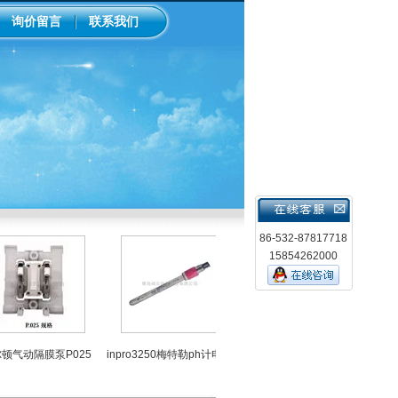
询价留言
联系我们
86-532-87817718
15854262000
LMI米
动隔膜泵P025
inpro3250梅特勒ph计电极
中国台湾上泰ph控制器