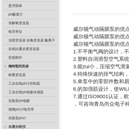
悬浮固体
ph酸度计
溶解氧变送器
威尔顿气动隔膜泵的优
电导率仪
威尔顿气动隔膜泵的优
浊度变送器 余氯变送器 氟离子
威尔顿气动隔膜泵的优
在线比重浓度变送器
1.不平衡气阀的设计，
安装附件
2.塑料自润滑型空气系
3.能zui小，压缩空气
梅特勒托利多
4.特殊快速的排气结构
称重变送器
5.单泵中的零部件数和
工业在线ph计控制器
6.的加强筋设计，使WI
工业在线ph电极传感器
7.通过ISO9001认证
实验室ph电极
，可咨询青岛尚众电子
便携ph计/电导率
实验室ph计
水质分析仪