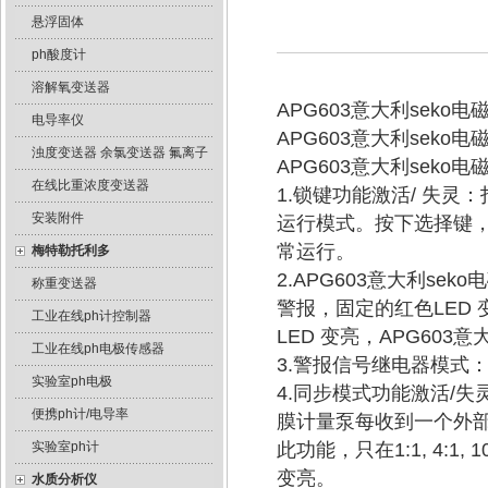
悬浮固体
ph酸度计
溶解氧变送器
APG603意大利sek
电导率仪
APG603意大利sek
浊度变送器 余氯变送器 氟离子
APG603意大利sek
在线比重浓度变送器
1.锁键功能激活/ 失
安装附件
运行模式。按下选择键
常运行。
梅特勒托利多
2.APG603意大利s
称重变送器
警报，固定的红色LED
工业在线ph计控制器
LED 变亮，APG603
工业在线ph电极传感器
3.警报信号继电器模式
实验室ph电极
4.同步模式功能激活/失
便携ph计/电导率
膜计量泵每收到一个外
实验室ph计
此功能，只在1:1, 4:1,
变亮。
水质分析仪