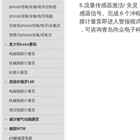
5.流量传感器激活/ 失
ph/orp/溶氧/余氯/电导控制器
感器信号。完成６个冲程
ph/orp/溶氧/余氯/电导电极
膜计量泵即进入警报模
实验室ph/orp/溶氧/电导/余氯仪
，可咨询青岛尚众电子
便携式ph/orp/余氯/溶氧仪
意大利seko赛高
电磁隔膜计量泵
机械隔膜计量泵
柱塞计量泵
美国米顿罗LMI
电磁隔膜计量泵
机械隔膜计量泵
液压隔膜计量泵
威尔顿气动隔膜泵
德国WTW
ph酸碱度电极