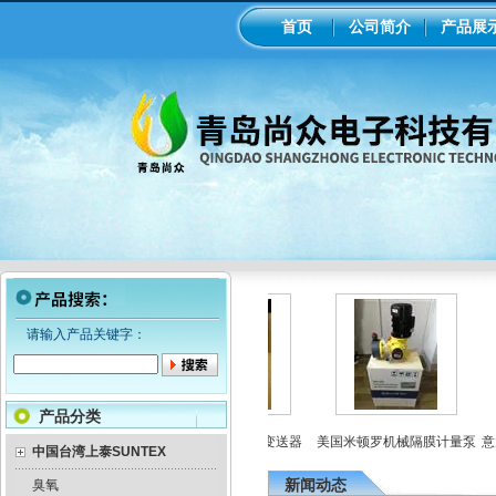
首页
公司简介
产品展
请输入产品关键字：
产品分类
I米顿罗电磁隔膜泵加药
工业在线ph/orp计变送器
美国米顿罗机械隔膜计量泵
意大
中国台湾上泰SUNTEX
泵
新闻动态
臭氧