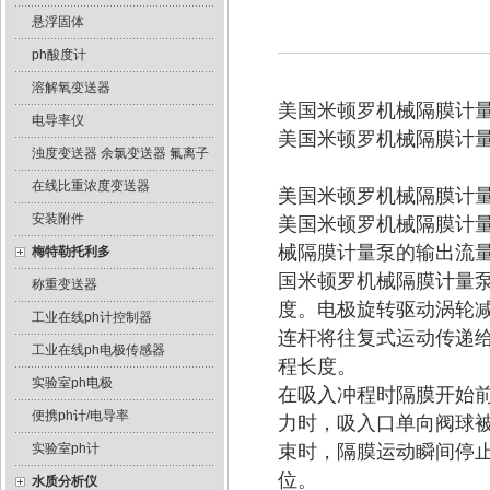
悬浮固体
ph酸度计
溶解氧变送器
美国米顿罗机械隔膜计
电导率仪
美国米顿罗机械隔膜计
浊度变送器 余氯变送器 氟离子
在线比重浓度变送器
美国米顿罗机械隔膜计
安装附件
美国米顿罗机械隔膜计
械隔膜计量泵的输出流量
梅特勒托利多
国米顿罗机械隔膜计量
称重变送器
度。电极旋转驱动涡轮
工业在线ph计控制器
连杆将往复式运动传递
工业在线ph电极传感器
程长度。
实验室ph电极
在吸入冲程时隔膜开始
便携ph计/电导率
力时，吸入口单向阀球被
实验室ph计
束时，隔膜运动瞬间停
位。
水质分析仪