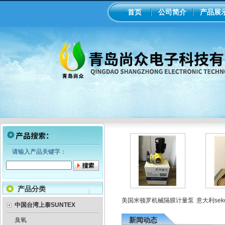
首页
公司简介
产品展
请输入产品关键字：
产品分类
电磁隔膜泵加药
工业在线ph/orp计变送器
美国米顿罗机械隔膜计量泵
意大利sek
泵
中国台湾上泰SUNTEX
新闻动态
臭氧