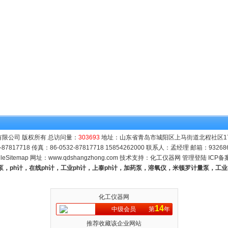
限公司 版权所有 总访问量：
303693
地址：山东省青岛市城阳区上马街道北程社区171号
-87817718 传真：86-0532-87817718 15854262000 联系人：孟经理 邮箱：
93268
leSitemap
网址：
www.qdshangzhong.com
技术支持：
化工仪器网
管理登陆
ICP备
量泵，ph计，在线ph计，工业ph计，上泰ph计，加药泵，溶氧仪，米顿罗计量泵，工
化工仪器网
14
中级会员
第
年
推荐收藏该企业网站