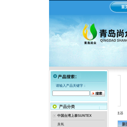
首
请输入产品关键字：
产品分类
LMI米顿罗电磁隔膜泵加药
工业在线ph/orp计变送器
美
泵
中国台湾上泰SUNTEX
新
臭氧