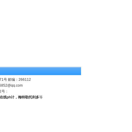
 邮编：266112
6852@qq.com
案号：
业在线ph计，梅特勒托利多
等