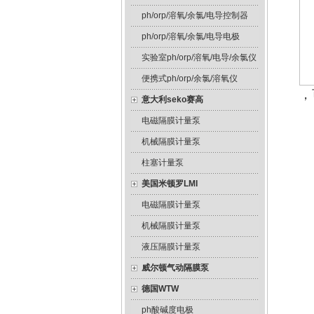
ph/orp/溶氧/余氯/电导控制器
ph/orp/溶氧/余氯/电导电极
实验室ph/orp/溶氧/电导/余氯仪
便携式ph/orp/余氯/溶氧仪
，
意大利seko赛高
电磁隔膜计量泵
机械隔膜计量泵
柱塞计量泵
美国米顿罗LMI
电磁隔膜计量泵
机械隔膜计量泵
液压隔膜计量泵
威尔顿气动隔膜泵
德国WTW
ph酸碱度电极