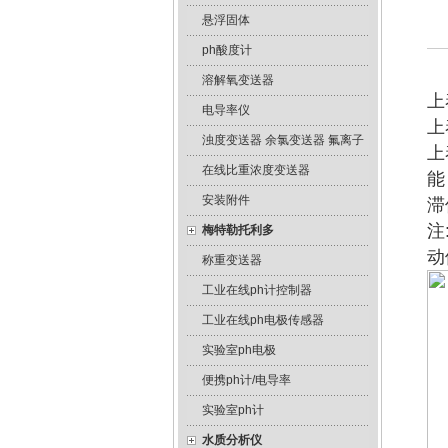
悬浮固体
ph酸度计
溶解氧变送器
上
电导率仪
上
浊度变送器 余氯变送器 氟离子
上
在线比重浓度变送器
能
安装附件
滞
注
梅特勒托利多
动
称重变送器
工业在线ph计控制器
工业在线ph电极传感器
实验室ph电极
便携ph计/电导率
实验室ph计
水质分析仪