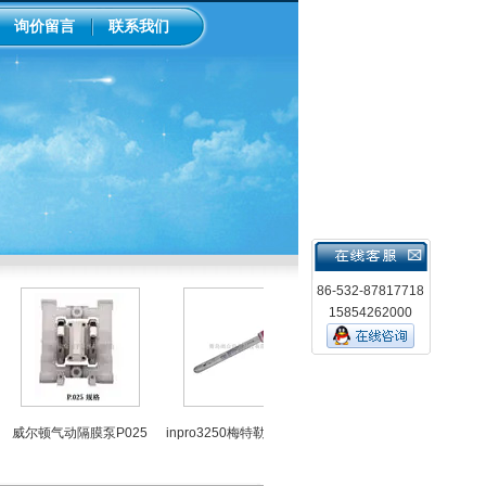
询价留言
联系我们
86-532-87817718
15854262000
L
威尔顿气动隔膜泵P025
inpro3250梅特勒ph计电极
中国台湾上泰ph控制器