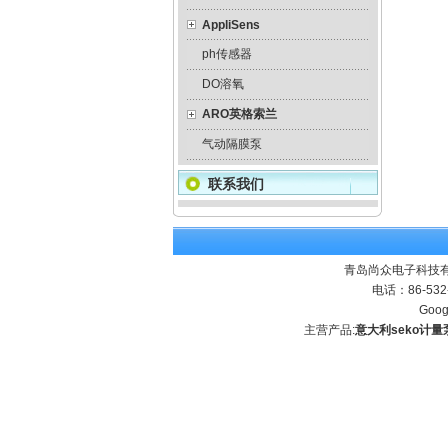
AppliSens
ph传感器
DO溶氧
ARO英格索兰
气动隔膜泵
联系我们
青岛尚众电子科技有
电话：86-532
Goog
主营产品:
意大利seko计