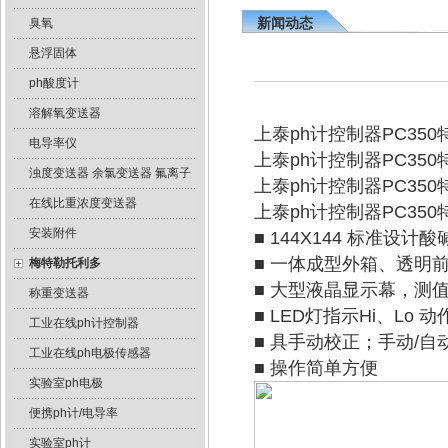
新闻动态
臭氧
悬浮固体
ph酸度计
溶解氧变送器
上泰ph计控制器PC35
电导率仪
上泰ph计控制器PC3
浊度变送器 余氯变送器 氟离子
上泰ph计控制器PC35
在线比重浓度变送器
上泰ph计控制器PC350
安装附件
■ 144X144 标准设
■ 一体成型外箱、透明
梅特勒托利多
■ 大型液晶显示幕，测值
称重变送器
■ LED灯指示Hi、Lo 
工业在线ph计控制器
■ 具手动校正；手动/
工业在线ph电极传感器
■ 操作简单方便
实验室ph电极
便携ph计/电导率
实验室ph计