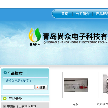
首页
公司简介
产品展
请输入产品关键字：
产品分类
械隔膜计量泵
意大利seko电磁隔膜计量泵
电极
威尔顿气动
中国台湾上泰SUNTEX