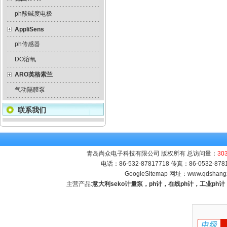
ph酸碱度电极
AppliSens
ph传感器
DO溶氧
ARO英格索兰
气动隔膜泵
联系我们
青岛尚众电子科技有限公司 版权所有 总访问量：
30
电话：86-532-87817718 传真：86-0532-8
GoogleSitemap
网址：
www.qdshang
主营产品:
意大利seko计量泵，ph计，在线ph计，工业p