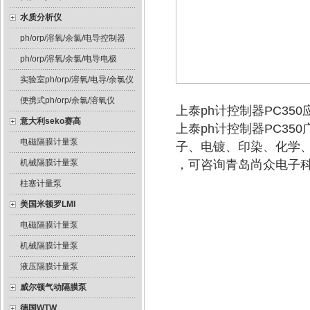
水质分析仪
ph/orp/溶氧/余氯/电导控制器
ph/orp/溶氧/余氯/电导电极
实验室ph/orp/溶氧/电导/余氯仪
便携式ph/orp/余氯/溶氧仪
上泰ph计控制器PC35
意大利seko赛高
上泰ph计控制器PC3
电磁隔膜计量泵
子、电镀、印染、化学
机械隔膜计量泵
，可咨询青岛尚众电子
柱塞计量泵
美国米顿罗LMI
电磁隔膜计量泵
机械隔膜计量泵
液压隔膜计量泵
威尔顿气动隔膜泵
德国WTW