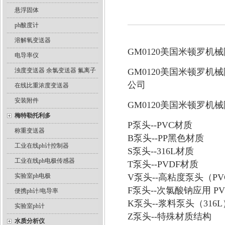
悬浮固体
ph酸度计
溶解氧变送器
GM0120美国米顿罗
电导率仪
浊度变送器 余氯变送器 氟离子
GM0120美国米顿罗
公司
在线比重浓度变送器
安装附件
GM0120美国米顿罗
梅特勒托利多
P泵头--PVC材质
称重变送器
B泵头--PP黑色材质
工业在线ph计控制器
S泵头--316L材质
工业在线ph电极传感器
T泵头--PVDF材质
实验室ph电极
V泵头--高粘度泵头（PVC
F泵头--次氯酸钠应用 P
便携ph计/电导率
K泵头--浆料泵头（316L
实验室ph计
Z泵头--特殊材质结构
水质分析仪