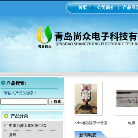
首页
公司简介
产品展
请输入产品关键字：
产品分类
变送器
美国米顿罗机械隔膜计量泵
意大利seko电磁隔膜计量泵
电极
中国台湾上泰SUNTEX
臭氧
新闻动态