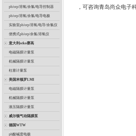
，可咨询青岛尚众电子
ph/orp/溶氧/余氯/电导控制器
ph/orp/溶氧/余氯/电导电极
实验室ph/orp/溶氧/电导/余氯仪
便携式ph/orp/余氯/溶氧仪
意大利seko赛高
电磁隔膜计量泵
机械隔膜计量泵
柱塞计量泵
美国米顿罗LMI
电磁隔膜计量泵
机械隔膜计量泵
液压隔膜计量泵
威尔顿气动隔膜泵
德国WTW
ph酸碱度电极