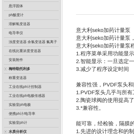
悬浮固体
ph酸度计
溶解氧变送器
意大利seko加药计量泵
电导率仪
意大利seko加药计量
浊度变送器 余氯变送器 氟离子
意大利seko加药计
在线比重浓度变送器
1.程序菜单采用功能显
安装附件
2.智能显示：一旦选定
3.减少了程序设定时间
梅特勒托利多
称重变送器
兼容性强，PVDF泵头
工业在线ph计控制器
1.PVDF泵头几乎与
工业在线ph电极传感器
2.陶瓷球阀的使用提高
实验室ph电极
3.*兼容性。
便携ph计/电导率
实验室ph计
能可靠，经检验，隔膜
1.先进的设计理念和的
水质分析仪