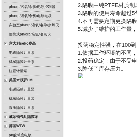
2.隔膜由纯PTFE材质
ph/orp/溶氧/余氯/电导控制器
3.隔膜的使用寿命超过5
ph/orp/溶氧/余氯/电导电极
4.不再需要定期更换隔
实验室ph/orp/溶氧/电导/余氯仪
5.减少了维护的工作量
便携式ph/orp/余氯/溶氧仪
意大利seko赛高
投药稳定性强，在100
1.依据工作环境的不同
电磁隔膜计量泵
2.投药稳定；由于不受
机械隔膜计量泵
3.降低了库存压力。
柱塞计量泵
美国米顿罗LMI
电磁隔膜计量泵
机械隔膜计量泵
液压隔膜计量泵
威尔顿气动隔膜泵
德国WTW
ph酸碱度电极